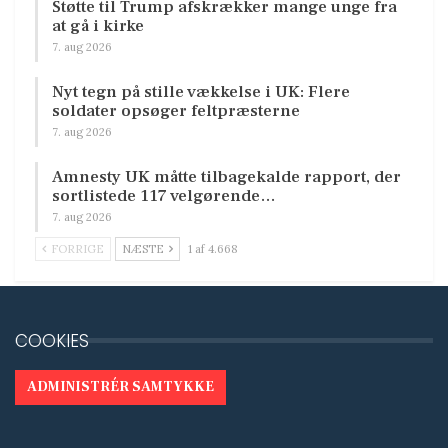
Støtte til Trump afskrækker mange unge fra
at gå i kirke
7. aug 2026
Nyt tegn på stille vækkelse i UK: Flere
soldater opsøger feltpræsterne
7. aug 2026
Amnesty UK måtte tilbagekalde rapport, der
sortlistede 117 velgørende…
7. aug 2026
FORRIGE
NÆSTE
1 af 4.668
COOKIES
ADMINISTRÉR SAMTYKKE