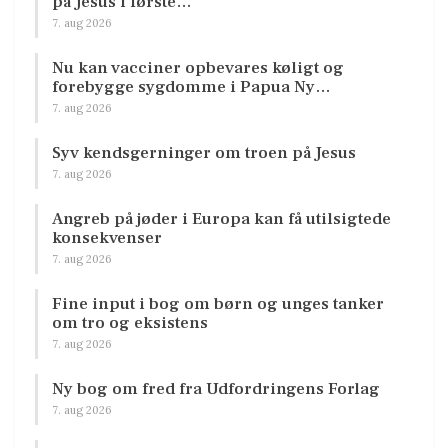
på Jesus i første…
7. aug 2026
Nu kan vacciner opbevares køligt og
forebygge sygdomme i Papua Ny…
7. aug 2026
Syv kendsgerninger om troen på Jesus
7. aug 2026
Angreb på jøder i Europa kan få utilsigtede
konsekvenser
7. aug 2026
Fine input i bog om børn og unges tanker
om tro og eksistens
7. aug 2026
Ny bog om fred fra Udfordringens Forlag
7. aug 2026