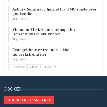
Asbury Seminary fjernet fra UMC’s liste over
godkendte…
31. jul 2026
Vietnam: 119 kristne anklaget for
’separatistiske aktiviteter’
31. jul 2026
Evangelikale er troende – ikke
højreekstremister
31. jul 2026
FORRIGE
NÆSTE
1 af 4.665
COOKIES
ADMINISTRÉR SAMTYKKE