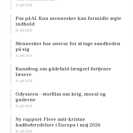
31. jul 2026
Pas på AI. Kun mennesker kan formidle ægte
indhold
31. jul 2026
Mennesker har ansvar for at tage sandheden
på sig
31. jul 2026
Kunstbog om gådefuld længsel fortjener
læsere
31. jul 2026
Odysseen – storfilm om krig, moral og
guderne
31. jul 2026
Ny rapport: Flere anti-kristne
hadforbrydelser i Europa i maj 2026
31. jul 2026