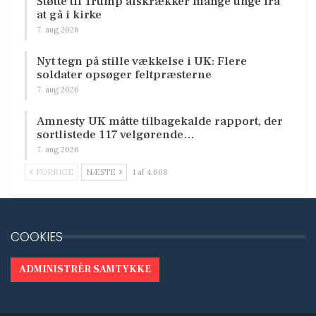
Støtte til Trump afskrækker mange unge fra
at gå i kirke
7. aug 2026
Nyt tegn på stille vækkelse i UK: Flere
soldater opsøger feltpræsterne
7. aug 2026
Amnesty UK måtte tilbagekalde rapport, der
sortlistede 117 velgørende…
7. aug 2026
FORRIGE
NÆSTE
1 af 4.668
COOKIES
ADMINISTRÉR SAMTYKKE