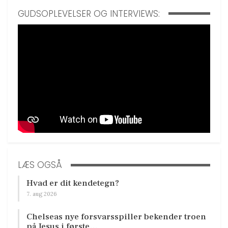
GUDSOPLEVELSER OG INTERVIEWS:
LÆS OGSÅ
Hvad er dit kendetegn?
7. aug 2026
Chelseas nye forsvarsspiller bekender troen
på Jesus i første…