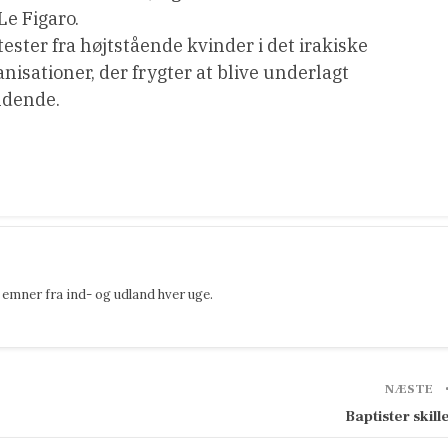
Le Figaro.
tester fra højtstående kvinder i det irakiske
isationer, der frygter at blive underlagt
ndende.
emner fra ind- og udland hver uge.
NÆSTE
Baptister skill