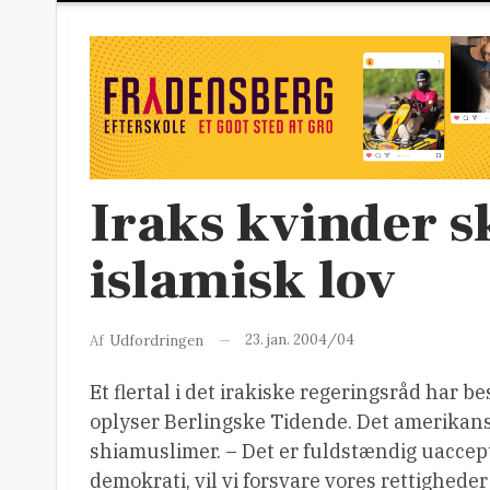
Iraks kvinder 
islamisk lov
23. jan. 2004/04
Af
Udfordringen
Et flertal i det irakiske regeringsråd har be
oplyser Berlingske Tidende. Det amerikan
shiamuslimer. – Det er fuldstændig uacceptab
demokrati, vil vi forsvare vores rettigheder