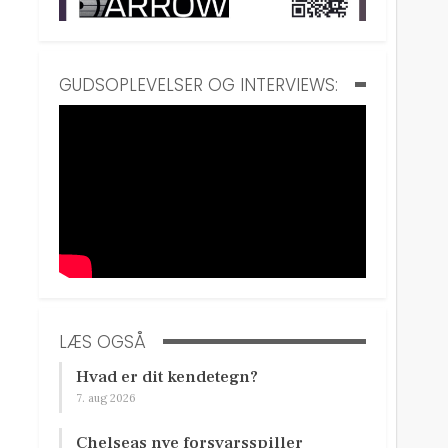
GUDSOPLEVELSER OG INTERVIEWS:
LÆS OGSÅ
Hvad er dit kendetegn?
7. aug 2026
Chelseas nye forsvarsspiller