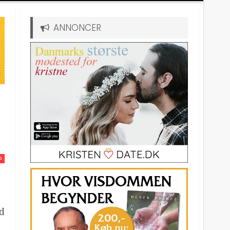
ANNONCER
D
od