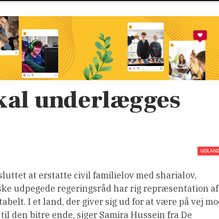
skal underlægges
UDLAN
sluttet at erstatte civil familielov med sharialov,
ske udpegede regeringsråd har rig repræsentation af
elt. I et land, der giver sig ud for at være på vej m
 til den bitre ende, siger Samira Hussein fra De