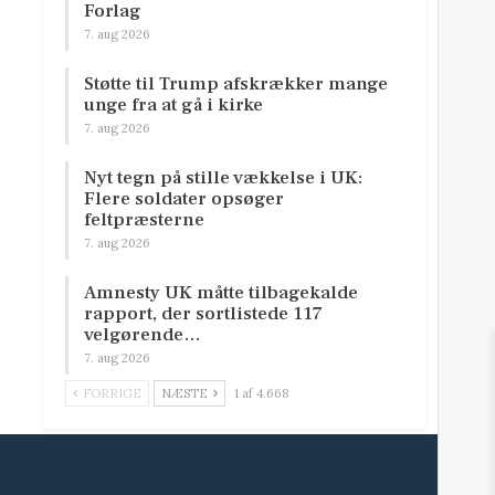
Forlag
7. aug 2026
Støtte til Trump afskrækker mange
unge fra at gå i kirke
7. aug 2026
Nyt tegn på stille vækkelse i UK:
Flere soldater opsøger
feltpræsterne
7. aug 2026
Amnesty UK måtte tilbagekalde
rapport, der sortlistede 117
velgørende…
7. aug 2026
FORRIGE
NÆSTE
1 af 4.668