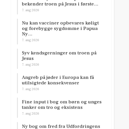
bekender troen på Jesus i første…
7. aug 2026
Nu kan vacciner opbevares køligt
og forebygge sygdomme i Papua
Ny…
7. aug 2026
Syv kendsgerninger om troen på
Jesus
7. aug 2026
Angreb på jøder i Europa kan få
utilsigtede konsekvenser
7. aug 2026
Fine input i bog om børn og unges
tanker om tro og eksistens
7. aug 2026
Ny bog om fred fra Udfordringens