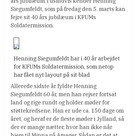
års jubilæum.Tusindvis kender Henning
Siegumfeldt, som på fredag den 5. marts kan
fejre sit 40 års jubilæum i KFUMs
Soldatermission.
Henning Siegumfeldt har i 40 år arbejdet
for KFUMs Soldatermission, som netop
har fået nyt layout på sit blad
Allerede sidste år fyldte Henning
Siegumfeldt 60 år, men han rejser fortsat
land og rige rundt og holder møder for
støttekredsene. Han er ude ca. 150 dage om
året, og heraf er de fleste møder i Jylland, så
der er mange nætter, hvor han ikke når
hjem til Minna på Amager. Sådan er det at