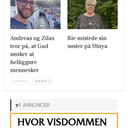
Andreas og Zilas
Rie mistede sin
tror på, at Gud
søster på Utøya
ønsker at
helliggøre
mennesker
FORRIGE
NÆSTE
ANNONCER