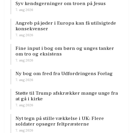
Syv kendsgerninger om troen på Jesus
7. aug 2026
Angreb på jøder i Europa kan få utilsigtede
konsekvenser
7. aug 2026
Fine input i bog om børn og unges tanker
om tro og eksistens
7. aug 2026
Ny bog om fred fra Udfordringens Forlag
7. aug 2026
Støtte til Trump afskrækker mange unge fra
at gå i kirke
7. aug 2026
Nyt tegn på stille vækkelse i UK: Flere
soldater opsøger feltpræsterne
7. aug 2026