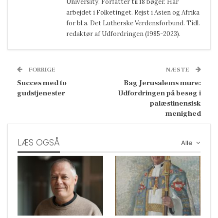
University. Forfatter til 18 bøger. Har
arbejdet i Folketinget. Rejst i Asien og Afrika
for bl.a. Det Lutherske Verdensforbund. Tidl.
redaktør af Udfordringen (1985-2023).
FORRIGE
NÆSTE
Succes med to
Bag Jerusalems mure:
gudstjenester
Udfordringen på besøg i
palæstinensisk
menighed
LÆS OGSÅ
Alle