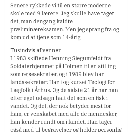
Senere rykkede vi til en større moderne
skole med 9 lærere. Jeg skulle have taget
det, man dengang kaldte
præliminæreksamen. Men jeg sprang fra og
kom ud at tjene som 14-årig.
Tusindvis af venner
I 1983 skiftede Henning Siegumfeldt fra
Soldaterhjemmet på Holmen til en stilling
som rejsesekretær, og i 1989 blev han
landssekretær. Han tog kurset Teologi for
Lægfolk i Århus. Og de sidste 21 år har han
efter eget udsagn haft det som en fisk i
vandet. Og det, der nok betyder mest for
ham, er venskabet med alle de mennesker,
han kender rundt om i landet. Han tager
også med til begravelser og holder personlig