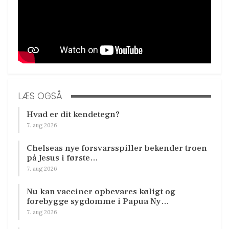
LÆS OGSÅ
Hvad er dit kendetegn?
7. aug 2026
Chelseas nye forsvarsspiller bekender troen
på Jesus i første…
7. aug 2026
Nu kan vacciner opbevares køligt og
forebygge sygdomme i Papua Ny…
7. aug 2026