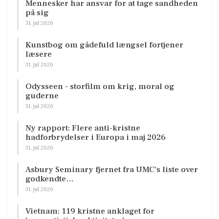
Mennesker har ansvar for at tage sandheden
på sig
31. jul 2026
Kunstbog om gådefuld længsel fortjener
læsere
31. jul 2026
Odysseen – storfilm om krig, moral og
guderne
31. jul 2026
Ny rapport: Flere anti-kristne
hadforbrydelser i Europa i maj 2026
31. jul 2026
Asbury Seminary fjernet fra UMC’s liste over
godkendte…
31. jul 2026
Vietnam: 119 kristne anklaget for