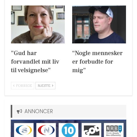
”Gud har
“Nogle mennesker
forvandlet mit liv
er forbudte for
til velsignelse”
mig”
FORRIGE
NÆSTE
ANNONCER