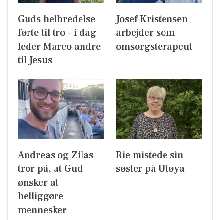
Guds helbredelse
Josef Kristensen
førte til tro – i dag
arbejder som
leder Marco andre
omsorgsterapeut
til Jesus
Andreas og Zilas
Rie mistede sin
tror på, at Gud
søster på Utøya
ønsker at
helliggøre
mennesker