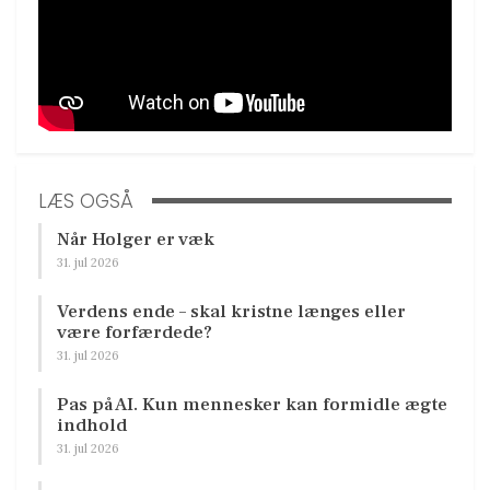
LÆS OGSÅ
Når Holger er væk
31. jul 2026
Verdens ende – skal kristne længes eller
være forfærdede?
31. jul 2026
Pas på AI. Kun mennesker kan formidle ægte
indhold
31. jul 2026