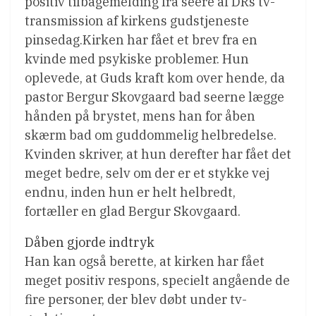
positiv tilbagemelding fra seere af DRs tv-
transmission af kirkens gudstjeneste
pinsedag.Kirken har fået et brev fra en
kvinde med psykiske problemer. Hun
oplevede, at Guds kraft kom over hende, da
pastor Bergur Skovgaard bad seerne lægge
hånden på brystet, mens han for åben
skærm bad om guddommelig helbredelse.
Kvinden skriver, at hun derefter har fået det
meget bedre, selv om der er et stykke vej
endnu, inden hun er helt helbredt,
fortæller en glad Bergur Skovgaard.
Dåben gjorde indtryk
Han kan også berette, at kirken har fået
meget positiv respons, specielt angående de
fire personer, der blev døbt under tv-