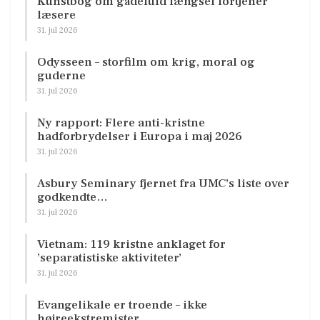
Kunstbog om gådefuld længsel fortjener
læsere
31. jul 2026
Odysseen – storfilm om krig, moral og
guderne
31. jul 2026
Ny rapport: Flere anti-kristne
hadforbrydelser i Europa i maj 2026
31. jul 2026
Asbury Seminary fjernet fra UMC’s liste over
godkendte…
31. jul 2026
Vietnam: 119 kristne anklaget for
’separatistiske aktiviteter’
31. jul 2026
Evangelikale er troende – ikke
højreekstremister