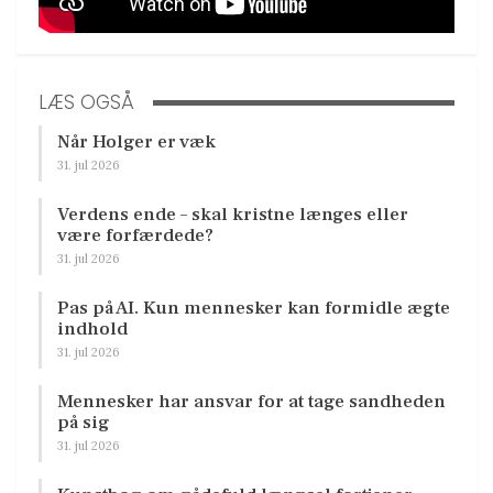
LÆS OGSÅ
Når Holger er væk
31. jul 2026
Verdens ende – skal kristne længes eller
være forfærdede?
31. jul 2026
Pas på AI. Kun mennesker kan formidle ægte
indhold
31. jul 2026
Mennesker har ansvar for at tage sandheden
på sig
31. jul 2026