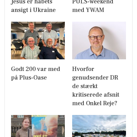
Jesus er håbets
PULS-weekend
ansigt i Ukraine
med YWAM
Godt 200 var med
Hvorfor
på Plus-Oase
genudsender DR
de stærkt
kritiserede afsnit
med Onkel Reje?