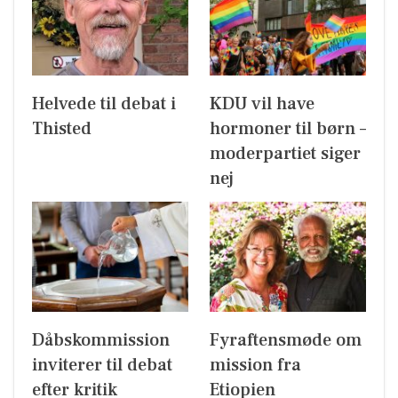
Helvede til debat i
KDU vil have
Thisted
hormoner til børn –
moderpartiet siger
nej
Dåbskommission
Fyraftensmøde om
inviterer til debat
mission fra
efter kritik
Etiopien