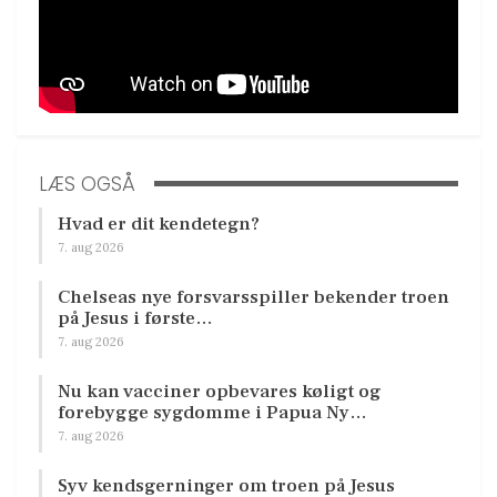
LÆS OGSÅ
Hvad er dit kendetegn?
7. aug 2026
Chelseas nye forsvarsspiller bekender troen
på Jesus i første…
7. aug 2026
Nu kan vacciner opbevares køligt og
forebygge sygdomme i Papua Ny…
7. aug 2026
Syv kendsgerninger om troen på Jesus