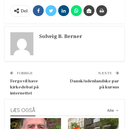
Del
Solveig B. Berner
FORRIGE
NÆSTE
Fergo vil have
Dansk/udenlandske par
kirkedebat på
på kursus
internettet
LÆS OGSÅ
Alle