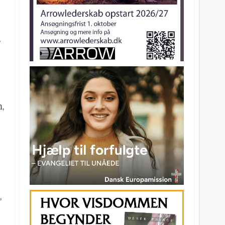
,
m,
,