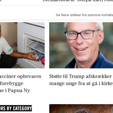
l
“Det målrettede liv” overgår Harry Pott
Se flere artikler fra samme forfatt
acciner opbevares
Støtte til Trump afskrækker
 forebygge
mange unge fra at gå i kirke
e i Papua Ny