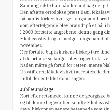
Samtidig rakte han hånden ind bag det gitte
Den afsatte ortodokse præst Basil Mkalasv
på baptistkirker, hvor gerningsmænd brød ind
som efterfølgende blev brændt på et bål i 
I 2003 fortsatte angrebene, denne gang d
Mkalasvishvili og ni medgerningsmænd blev
november.
Her fortalte baptiskirkens biskop i tre tim
at de ortodokse fanger blev frigivet, skriv
Nåden måtte gå forud for retten, mente bi
Urostifteren Mkalavishvili accepterede den
indtil der er faldet dom i sagen.
Jubilæumskage
Kort efter retsmødet kunne de georgiske ba
og til denne begivenhed sendte Mkalasvishv
gave, biskoppen senere betegnede som sin