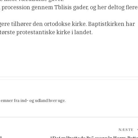
i procession gennem Tblisis gader, og her deltog flere
gere tilhører den ortodokse kirke. Baptistkirken har
rste protestantiske kirke i landet.
emner fra ind- og udland hver uge.
NÆSTE