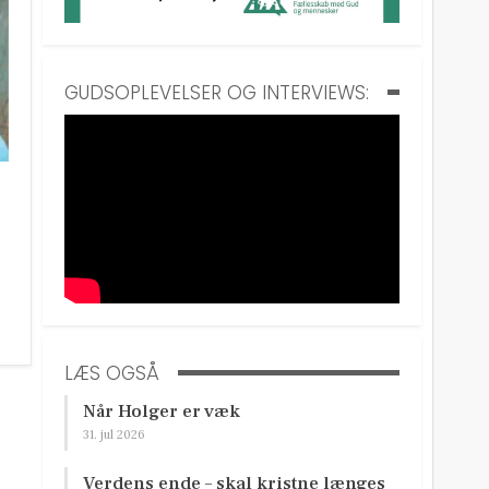
GUDSOPLEVELSER OG INTERVIEWS:
LÆS OGSÅ
Når Holger er væk
31. jul 2026
Verdens ende – skal kristne længes