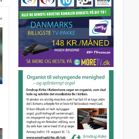
er
er