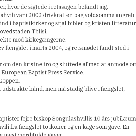
r, hvor de sigtede i retssagen befandt sig.
ishvili var i 2002 drivkraften bag voldsomme angreb
 i baptistkirker og stjal bibler og kristen litteratur
hovedstaden Tblisi.
irekte mod kirkegængerne.
 fængslet i marts 2004, og retsmødet fandt sted i
er om den kristne tro og sluttede af med at anmode o
er European Baptist Press Service.
skoppen.
 udstrakte hånd, men må stadig blive i fængslet,
ptister fejre biskop Songulashvillis 10 års jubilæum
ili fra fængslet to ikoner og en kage som gave. En
e mest værdifulde gaver.