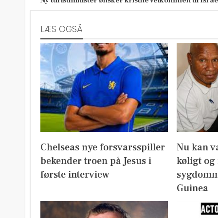
Ny turistminister ønsker kristne velkommen til Israe
LÆS OGSÅ
Chelseas nye forsvarsspiller
Nu kan v
bekender troen på Jesus i
køligt og
første interview
sygdomm
Guinea