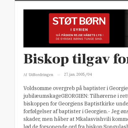
Biskop tilgav fo
27. jan. 2005/04
Af
Udfordringen
Voldsomme overgreb på baptister i Georgien
jubilæumskageGEORGIEN: Tilhørerne i rette
biskoppen for Georgiens Baptistkirke unde
forfølgelser af baptister i Georgien.- Jeg ø
skader, men håber at Mkalasvishvili kommer 
lød de forsonende ord fra biskop Songulashv