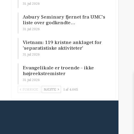
31. jul 2026
Asbury Seminary fjernet fra UMC’s
liste over godkendte…
31. jul 2026
Vietnam: 119 kristne anklaget for
’separatistiske aktiviteter’
31. jul 2026
Evangelikale er troende – ikke
højreekstremister
31. jul 2026
FORRIGE
NÆSTE
1 af 4.665