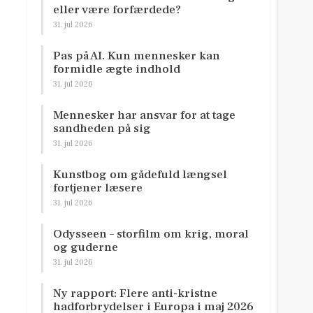
eller være forfærdede?
31. jul 2026
Pas på AI. Kun mennesker kan
formidle ægte indhold
31. jul 2026
Mennesker har ansvar for at tage
sandheden på sig
31. jul 2026
Kunstbog om gådefuld længsel
fortjener læsere
31. jul 2026
Odysseen – storfilm om krig, moral
og guderne
31. jul 2026
Ny rapport: Flere anti-kristne
hadforbrydelser i Europa i maj 2026