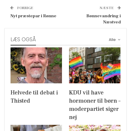
FORRIGE
NÆSTE
Nyt præstepar i Rønne
Bønnevandring i
Næstved
LÆS OGSÅ
Alle
Helvede til debat i
KDU vil have
Thisted
hormoner til børn –
moderpartiet siger
nej