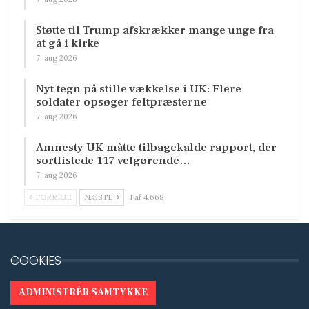
Støtte til Trump afskrækker mange unge fra
at gå i kirke
7. aug 2026
Nyt tegn på stille vækkelse i UK: Flere
soldater opsøger feltpræsterne
7. aug 2026
Amnesty UK måtte tilbagekalde rapport, der
sortlistede 117 velgørende…
7. aug 2026
FORRIGE
NÆSTE
1 af 4.668
COOKIES
ADMINISTRÉR SAMTYKKE