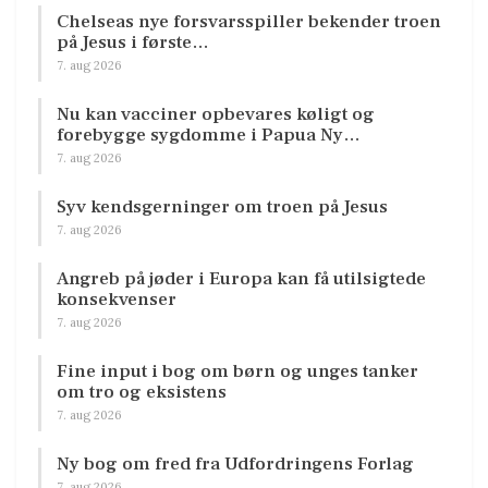
Chelseas nye forsvarsspiller bekender troen
på Jesus i første…
7. aug 2026
Nu kan vacciner opbevares køligt og
forebygge sygdomme i Papua Ny…
7. aug 2026
Syv kendsgerninger om troen på Jesus
7. aug 2026
Angreb på jøder i Europa kan få utilsigtede
konsekvenser
7. aug 2026
Fine input i bog om børn og unges tanker
om tro og eksistens
7. aug 2026
Ny bog om fred fra Udfordringens Forlag
7. aug 2026