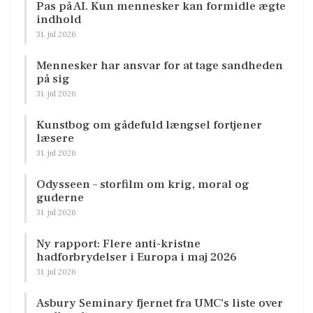
Pas på AI. Kun mennesker kan formidle ægte
indhold
31. jul 2026
Mennesker har ansvar for at tage sandheden
på sig
31. jul 2026
Kunstbog om gådefuld længsel fortjener
læsere
31. jul 2026
Odysseen – storfilm om krig, moral og
guderne
31. jul 2026
Ny rapport: Flere anti-kristne
hadforbrydelser i Europa i maj 2026
31. jul 2026
Asbury Seminary fjernet fra UMC’s liste over