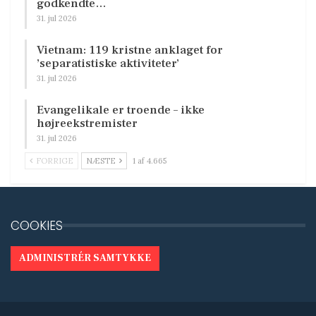
godkendte…
31. jul 2026
Vietnam: 119 kristne anklaget for
’separatistiske aktiviteter’
31. jul 2026
Evangelikale er troende – ikke
højreekstremister
31. jul 2026
FORRIGE
NÆSTE
1 af 4.665
COOKIES
ADMINISTRÉR SAMTYKKE