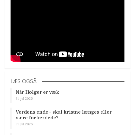
LÆS OGSÅ
Når Holger er væk
31. jul 2026
Verdens ende – skal kristne længes eller
være forfærdede?
31. jul 2026