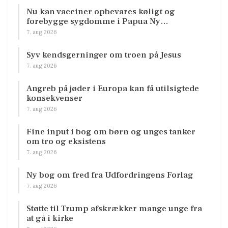
Nu kan vacciner opbevares køligt og
forebygge sygdomme i Papua Ny…
7. aug 2026
Syv kendsgerninger om troen på Jesus
7. aug 2026
Angreb på jøder i Europa kan få utilsigtede
konsekvenser
7. aug 2026
Fine input i bog om børn og unges tanker
om tro og eksistens
7. aug 2026
Ny bog om fred fra Udfordringens Forlag
7. aug 2026
Støtte til Trump afskrækker mange unge fra
at gå i kirke