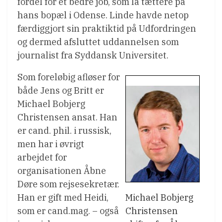
fordel for et bedre job, som lå tættere på
hans bopæl i Odense. Linde havde netop
færdiggjort sin praktiktid på Udfordringen
og dermed afsluttet uddannelsen som
journalist fra Syddansk Universitet.
Som foreløbig afløser for
både Jens og Britt er
Michael Bobjerg
Christensen ansat. Han
er cand. phil. i russisk,
men har i øvrigt
arbejdet for
organisationen Åbne
Døre som rejsesekretær.
Han er gift med Heidi,
Michael Bobjerg
som er cand.mag. – også
Christensen