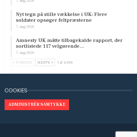
7. aug 2026
Nyt tegn på stille vækkelse i UK: Flere
soldater opsøger feltpræsterne
7. aug 2026
Amnesty UK måtte tilbagekalde rapport, der
sortlistede 117 velgørende…
7. aug 2026
FORRIGE
NÆSTE
1 af 4.668
COOKIES
ADMINISTRÉR SAMTYKKE