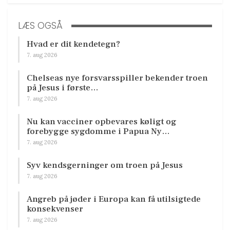
LÆS OGSÅ
Hvad er dit kendetegn?
7. aug 2026
Chelseas nye forsvarsspiller bekender troen
på Jesus i første…
7. aug 2026
Nu kan vacciner opbevares køligt og
forebygge sygdomme i Papua Ny…
7. aug 2026
Syv kendsgerninger om troen på Jesus
7. aug 2026
Angreb på jøder i Europa kan få utilsigtede
konsekvenser
7. aug 2026