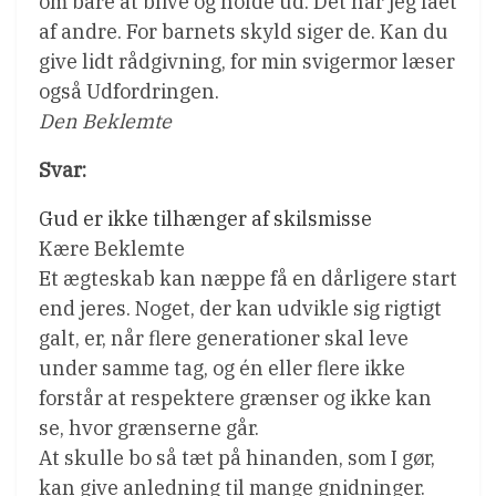
om bare at blive og holde ud. Det har jeg fået
af andre. For barnets skyld siger de. Kan du
give lidt rådgivning, for min svigermor læser
også Udfordringen.
Den Beklemte
Svar:
Gud er ikke tilhænger af skilsmisse
Kære Beklemte
Et ægteskab kan næppe få en dårligere start
end jeres. Noget, der kan udvikle sig rigtigt
galt, er, når flere generationer skal leve
under samme tag, og én eller flere ikke
forstår at respektere grænser og ikke kan
se, hvor grænserne går.
At skulle bo så tæt på hinanden, som I gør,
kan give anledning til mange gnidninger.