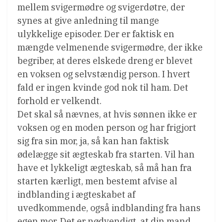
mellem svigermødre og svigerdøtre, der
synes at give anledning til mange
ulykkelige episoder. Der er faktisk en
mængde velmenende svigermødre, der ikke
begriber, at deres elskede dreng er blevet
en voksen og selvstændig person. I hvert
fald er ingen kvinde god nok til ham. Det
forhold er velkendt.
Det skal så nævnes, at hvis sønnen ikke er
voksen og en moden person og har frigjort
sig fra sin mor, ja, så kan han faktisk
ødelægge sit ægteskab fra starten. Vil han
have et lykkeligt ægteskab, så må han fra
starten kærligt, men bestemt afvise al
indblanding i ægteskabet af
uvedkommende, også indblanding fra hans
egen mor. Det er nødvendigt, at din mand