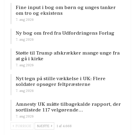
Fine input i bog om børn og unges tanker
om tro og eksistens
7. aug 2026
Ny bog om fred fra Udfordringens Forlag
7. aug 2026
Støtte til Trump afskrækker mange unge fra
at gå i kirke
7. aug 2026
Nyt tegn på stille vækkelse i UK: Flere
soldater opsøger feltpræsterne
7. aug 2026
Amnesty UK måtte tilbagekalde rapport, der
sortlistede 117 velgørende…
7. aug 2026
FORRIGE
NÆSTE
1 af 4.668