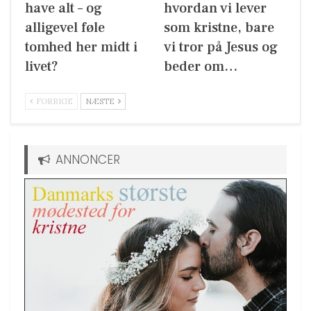
have alt – og
hvordan vi lever
alligevel føle
som kristne, bare
tomhed her midt i
vi tror på Jesus og
livet?
beder om…
FORRIGE
NÆSTE
ANNONCER