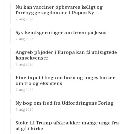
Nu kan vacciner opbevares køligt og
forebygge sygdomme i Papua Ny…
7. aug 2026
Syv kendsgerninger om troen på Jesus
7. aug 2026
Angreb på jøder i Europa kan få utilsigtede
konsekvenser
7. aug 2026
Fine input i bog om børn og unges tanker
om tro og eksistens
7. aug 2026
Ny bog om fred fra Udfordringens Forlag
7. aug 2026
Støtte til Trump afskrækker mange unge fra
at gå i kirke