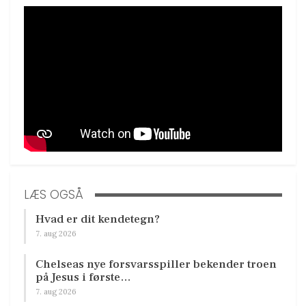
LÆS OGSÅ
Hvad er dit kendetegn?
7. aug 2026
Chelseas nye forsvarsspiller bekender troen
på Jesus i første…
7. aug 2026