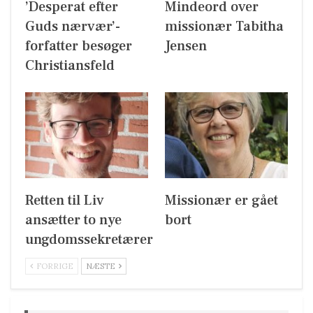
’Desperat efter
Mindeord over
Guds nærvær’-
missionær Tabitha
forfatter besøger
Jensen
Christiansfeld
Retten til Liv
Missionær er gået
ansætter to nye
bort
ungdomssekretærer
FORRIGE
NÆSTE