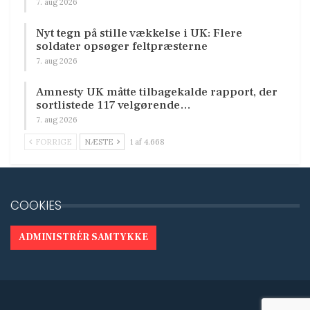
7. aug 2026
Nyt tegn på stille vækkelse i UK: Flere
soldater opsøger feltpræsterne
7. aug 2026
Amnesty UK måtte tilbagekalde rapport, der
sortlistede 117 velgørende…
7. aug 2026
FORRIGE
NÆSTE
1 af 4.668
COOKIES
ADMINISTRÉR SAMTYKKE