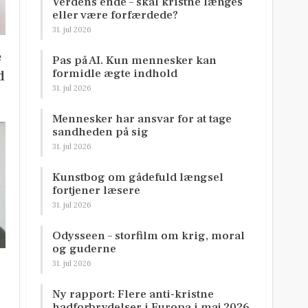
Verdens ende – skal kristne længes
eller være forfærdede?
31. jul 2026
e
Pas på AI. Kun mennesker kan
formidle ægte indhold
d
31. jul 2026
Mennesker har ansvar for at tage
sandheden på sig
31. jul 2026
Kunstbog om gådefuld længsel
fortjener læsere
31. jul 2026
Odysseen – storfilm om krig, moral
og guderne
31. jul 2026
Ny rapport: Flere anti-kristne
hadforbrydelser i Europa i maj 2026