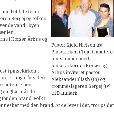
med et lille team
eren Sergej og tolken
vende vand i byen
mænien.
erne i Korsør, Århus og
Pastor Kjeld Nielsen fra
Pinsekirken i Tejn (i midten)
har sammen med
pinsekirkerne i Korsør og
æst i pinsekirken i
Århus inviteret pastor
 han for nogle år siden
Aleksander Illash (th) og
res intense bøn.
trommeslageren Sergej (tv)
g en glød, når de
til Danmark
 for den brand. Folk i
nnesker med den brand. At de lever i det, tror på det