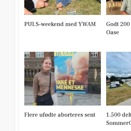
PULS-weekend med YWAM
Godt 200
Oase
Flere ufødte aborteres sent
1.500 del
SommerC