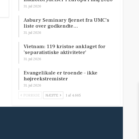
31. jul 2026
Asbury Seminary fjernet fra UMC’s
liste over godkendte…
31. jul 2026
Vietnam: 119 kristne anklaget for
’separatistiske aktiviteter’
31. jul 2026
Evangelikale er troende – ikke
højreekstremister
31. jul 2026
FORRIGE
NÆSTE
1 af 4.665