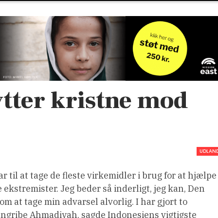
tter kristne mod
UDLAN
il at tage de fleste virkemidler i brug for at hjælpe
kstremister. Jeg beder så inderligt, jeg kan, Den
 at tage min advarsel alvorlig. I har gjort to
t angribe Ahmadiyah, sagde Indonesiens vigtigste