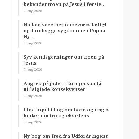
bekender troen på Jesus i første…
7. aug 2026
Nu kan vacciner opbevares køligt
og forebygge sygdomme i Papua
Ny…
7. aug 2026
Syv kendsgerninger om troen på
Jesus
7. aug 2026
Angreb på jøder i Europa kan få
utilsigtede konsekvenser
7. aug 2026
Fine input i bog om børn og unges
tanker om tro og eksistens
7. aug 2026
Ny bog om fred fra Udfordringens