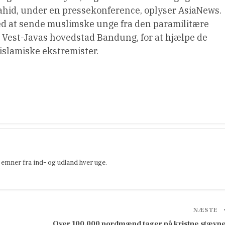
hid, under en pressekonference, oplyser AsiaNews.
med at sende muslimske unge fra den paramilitære
l Vest-Javas hovedstad Bandung, for at hjælpe de
 islamiske ekstremister.
emner fra ind- og udland hver uge.
NÆSTE
Over 100.000 nordmænd tager på kristne stævn