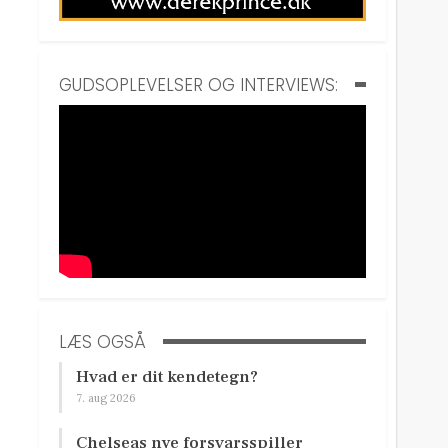
GUDSOPLEVELSER OG INTERVIEWS:
LÆS OGSÅ
Hvad er dit kendetegn?
7. aug 2026
Chelseas nye forsvarsspiller