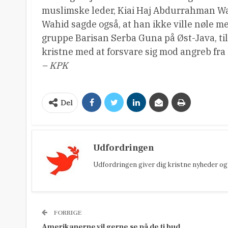
muslimske leder, Kiai Haj Abdurrahman Wa
Wahid sagde også, at han ikke ville nøle 
gruppe Barisan Serba Guna på Øst-Java, ti
kristne med at forsvare sig mod angreb fra
– KPK
Del
Udfordringen
Udfordringen giver dig kristne nyheder og 
FORRIGE
Amerikanerne vil gerne se på de ti bud