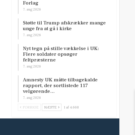
Forlag
7. aug 2026
Støtte til Trump afskrækker mange
unge fra at gå i kirke
7. aug 2026
Nyt tegn på stille vækkelse i UK:
Flere soldater opsøger
feltpræsterne
7. aug 2026
Amnesty UK måtte tilbagekalde
rapport, der sortlistede 117
velgørende…
7. aug 2026
FORRIGE
NÆSTE
1 af 4.668