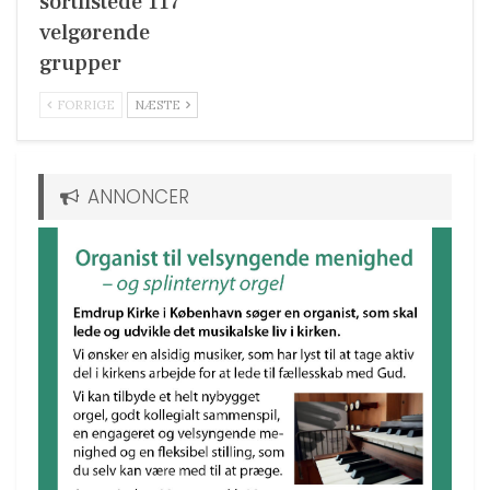
sortlistede 117
velgørende
grupper
FORRIGE
NÆSTE
ANNONCER