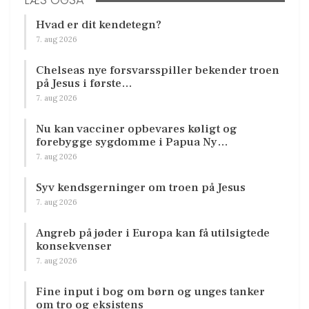
LÆS OGSÅ
Hvad er dit kendetegn?
7. aug 2026
Chelseas nye forsvarsspiller bekender troen
på Jesus i første…
7. aug 2026
Nu kan vacciner opbevares køligt og
forebygge sygdomme i Papua Ny…
7. aug 2026
Syv kendsgerninger om troen på Jesus
7. aug 2026
Angreb på jøder i Europa kan få utilsigtede
konsekvenser
7. aug 2026
Fine input i bog om børn og unges tanker
om tro og eksistens