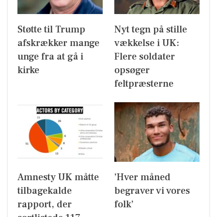
Støtte til Trump
Nyt tegn på stille
afskrækker mange
vækkelse i UK:
unge fra at gå i
Flere soldater
kirke
opsøger
feltpræsterne
Amnesty UK måtte
’Hver måned
tilbagekalde
begraver vi vores
rapport, der
folk’