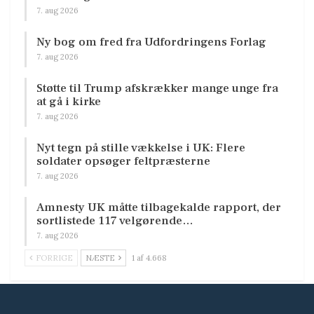
7. aug 2026
Ny bog om fred fra Udfordringens Forlag
7. aug 2026
Støtte til Trump afskrækker mange unge fra
at gå i kirke
7. aug 2026
Nyt tegn på stille vækkelse i UK: Flere
soldater opsøger feltpræsterne
7. aug 2026
Amnesty UK måtte tilbagekalde rapport, der
sortlistede 117 velgørende…
7. aug 2026
FORRIGE
NÆSTE
1 af 4.668