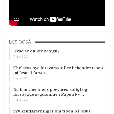
LÆS OGSÅ
Hvad er dit kendetegn?
7. aug 2026
Chelseas nye forsvarsspiller bekender troen
på Jesus i første…
7. aug 2026
Nu kan vacciner opbevares køligt og
forebygge sygdomme i Papua Ny…
7. aug 2026
Syv kendsgerninger om troen på Jesus