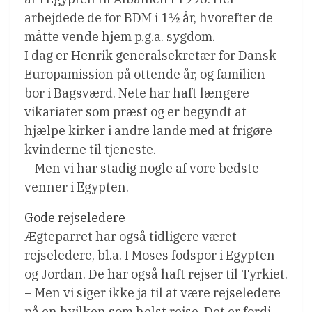
arbejdede de for BDM i 1½ år, hvorefter de
måtte vende hjem p.g.a. sygdom.
I dag er Henrik generalsekretær for Dansk
Europamission på ottende år, og familien
bor i Bagsværd. Nete har haft længere
vikariater som præst og er begyndt at
hjælpe kirker i andre lande med at frigøre
kvinderne til tjeneste.
– Men vi har stadig nogle af vore bedste
venner i Egypten.
Gode rejseledere
Ægteparret har også tidligere været
rejseledere, bl.a. I Moses fodspor i Egypten
og Jordan. De har også haft rejser til Tyrkiet.
– Men vi siger ikke ja til at være rejseledere
på en hvilken som helst rejse. Det er fordi