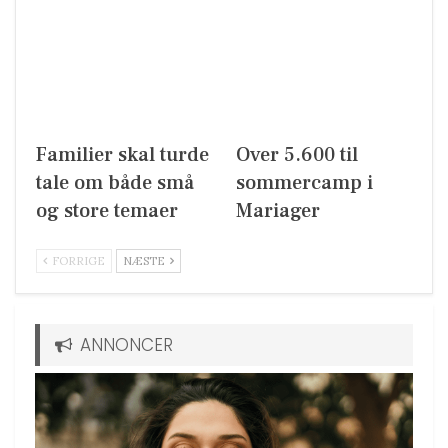
Familier skal turde
Over 5.600 til
tale om både små
sommercamp i
og store temaer
Mariager
FORRIGE
NÆSTE
ANNONCER