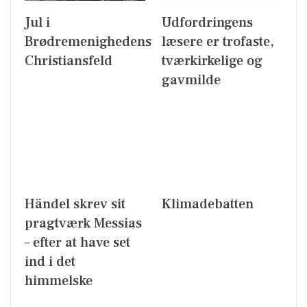
Jul i
Udfordringens
Brødremenighedens
læsere er trofaste,
Christiansfeld
tværkirkelige og
gavmilde
Händel skrev sit
Klimadebatten
pragtværk Messias
– efter at have set
ind i det
himmelske