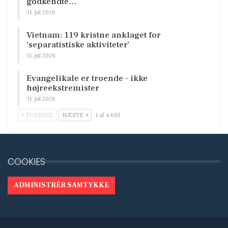
godkendte…
31. jul 2026
Vietnam: 119 kristne anklaget for
’separatistiske aktiviteter’
31. jul 2026
Evangelikale er troende – ikke
højreekstremister
31. jul 2026
FORRIGE
NÆSTE
1 af 4.665
COOKIES
ADMINISTRÉR SAMTYKKE