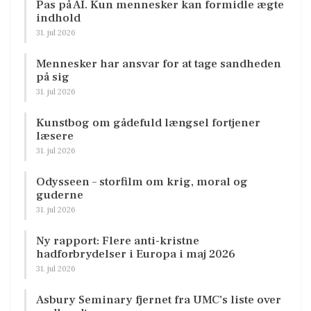
Pas på AI. Kun mennesker kan formidle ægte
indhold
31. jul 2026
Mennesker har ansvar for at tage sandheden
på sig
31. jul 2026
Kunstbog om gådefuld længsel fortjener
læsere
31. jul 2026
Odysseen – storfilm om krig, moral og
guderne
31. jul 2026
Ny rapport: Flere anti-kristne
hadforbrydelser i Europa i maj 2026
31. jul 2026
Asbury Seminary fjernet fra UMC’s liste over