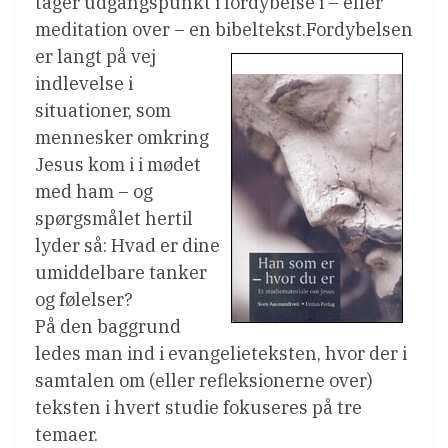
tager udgangspunkt i fordybelse i – eller
meditation over – en bibeltekst.
Fordybelsen
er langt på vej
indlevelse i
situationer, som
mennesker omkring
Jesus kom i i mødet
med ham – og
spørgsmålet hertil
lyder så: Hvad er dine
umiddelbare tanker
og følelser?
På den baggrund
ledes man ind i evangelieteksten, hvor der i
samtalen om (eller refleksionerne over)
teksten i hvert studie fokuseres på tre
temaer.