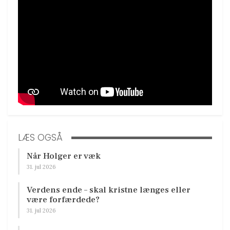
LÆS OGSÅ
Når Holger er væk
31. jul 2026
Verdens ende – skal kristne længes eller
være forfærdede?
31. jul 2026