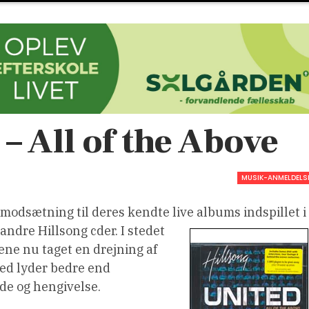
– All of the Above
MUSIK-ANMELDELS
i modsætning til deres kendte live albums indspillet i
 andre Hillsong cder. I stedet
ene nu taget en drejning af
ted lyder bedre end
de og hengivelse.