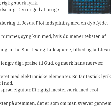
rigtig stærk lyrik.
ihedssang. Den er god at bruge
ring til Jesus. Flot indspilning med en dyb fylde,
vet nummer, syng kun med, hvis du mener teksten af
ing in the Spirit-sang. Luk øjnene, tilbed og lad Jesu
engiv dig i praise til Gud, og mærk hans nærvær.
eret med elektroniske elementer. En fantastisk lyrik
 i nød.
sprød elguitar. Et rigtigt mesterværk, med cool
ffekter på stemmen, det er som om man svæver genne