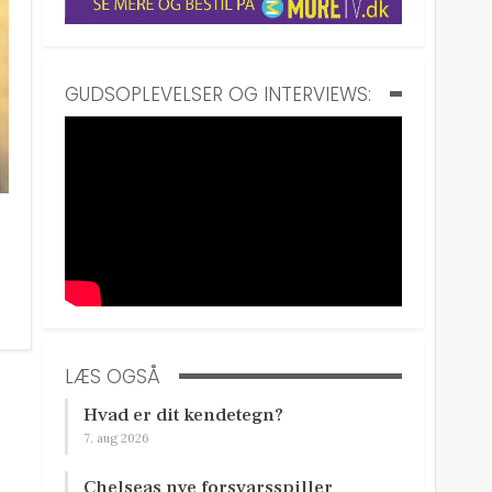
GUDSOPLEVELSER OG INTERVIEWS:
LÆS OGSÅ
Hvad er dit kendetegn?
7. aug 2026
Chelseas nye forsvarsspiller