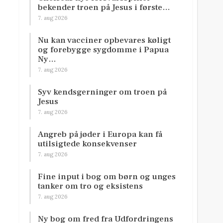
bekender troen på Jesus i første…
7. aug 2026
Nu kan vacciner opbevares køligt
og forebygge sygdomme i Papua
Ny…
7. aug 2026
Syv kendsgerninger om troen på
Jesus
7. aug 2026
Angreb på jøder i Europa kan få
utilsigtede konsekvenser
7. aug 2026
Fine input i bog om børn og unges
tanker om tro og eksistens
7. aug 2026
Ny bog om fred fra Udfordringens