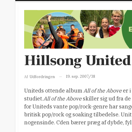
Hillsong United 
19. sep. 2007/38
Af
Udfordringen
Uniteds ottende album
All of the Above
er 
studiet.
All of the Above
skiller sig ud fra de
for Uniteds vante pop/rock-genre har sang
britisk pop/rock og soaking tilbedelse. Uni
nogensinde. Cden bærer præg af dybde, fyl