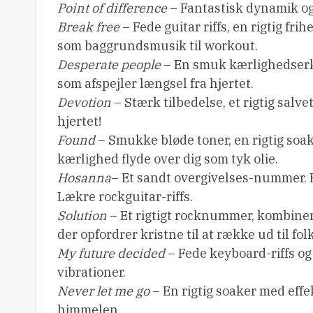
Point of difference
– Fantastisk dynamik og 
Break free
– Fede guitar riffs, en rigtig fr
som baggrundsmusik til workout.
Desperate people
– En smuk kærlighedserklæ
som afspejler længsel fra hjertet.
Devotion
– Stærk tilbedelse, et rigtig sal
hjertet!
Found
– Smukke bløde toner, en rigtig soak
kærlighed flyde over dig som tyk olie.
Hosanna
– Et sandt overgivelses-nummer. H
Lækre rockguitar-riffs.
Solution
– Et rigtigt rocknummer, kombiner
der opfordrer kristne til at række ud til folk
My future decided
– Fede keyboard-riffs og 
vibrationer.
Never let me go
– En rigtig soaker med e
himmelen.