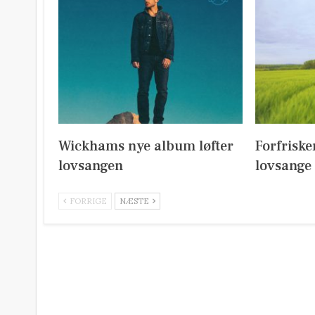
Wickhams nye album løfter
Forfrisk
lovsangen
lovsange
FORRIGE
NÆSTE