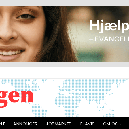
NT
ANNONCER
JOBMARKED
E-AVIS
OM OS