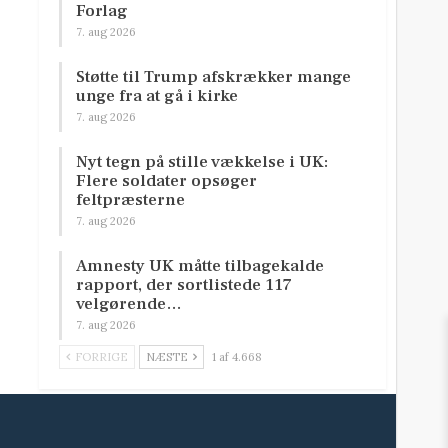
Forlag
7. aug 2026
Støtte til Trump afskrækker mange
unge fra at gå i kirke
7. aug 2026
Nyt tegn på stille vækkelse i UK:
Flere soldater opsøger
feltpræsterne
7. aug 2026
Amnesty UK måtte tilbagekalde
rapport, der sortlistede 117
velgørende…
7. aug 2026
FORRIGE
NÆSTE
1 af 4.668