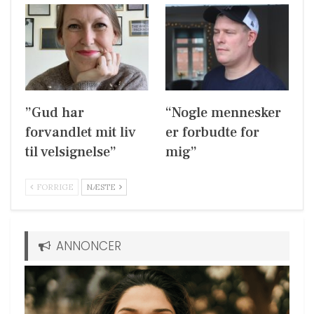
”Gud har
“Nogle mennesker
forvandlet mit liv
er forbudte for
til velsignelse”
mig”
FORRIGE
NÆSTE
ANNONCER