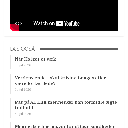
LÆS OGSÅ
Når Holger er væk
31. jul 2026
Verdens ende – skal kristne længes eller
være forfærdede?
31. jul 2026
Pas på AI. Kun mennesker kan formidle ægte
indhold
31. jul 2026
Mennesker har ansvar for at tage sandheden