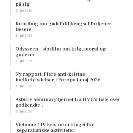
på sig
31. jul 2026
Kunstbog om gådefuld længsel fortjener
læsere
31. jul 2026
Odysseen – storfilm om krig, moral og
guderne
31. jul 2026
Ny rapport: Flere anti-kristne
hadforbrydelser i Europa i maj 2026
31. jul 2026
Asbury Seminary fjernet fra UMC’s liste over
godkendte…
31. jul 2026
Vietnam: 119 kristne anklaget for
’separatistiske aktiviteter’