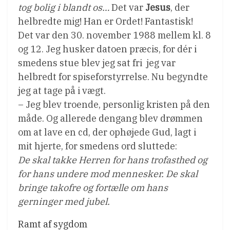
tog bolig i blandt os…
Det var
Jesus
, der
helbredte mig! Han er Ordet! Fantastisk!
Det var den 30. november 1988 mellem kl. 8
og 12. Jeg husker datoen præcis, for dér i
smedens stue blev jeg sat fri  jeg var
helbredt for spiseforstyrrelse. Nu begyndte
jeg at tage på i vægt.
– Jeg blev troende, personlig kristen på den
måde. Og allerede dengang blev drømmen
om at lave en cd, der ophøjede Gud, lagt i
mit hjerte, for smedens ord sluttede:
De skal takke Herren for hans trofasthed og
for hans undere mod mennesker. De skal
bringe takofre og fortælle om hans
gerninger med jubel.
Ramt af sygdom