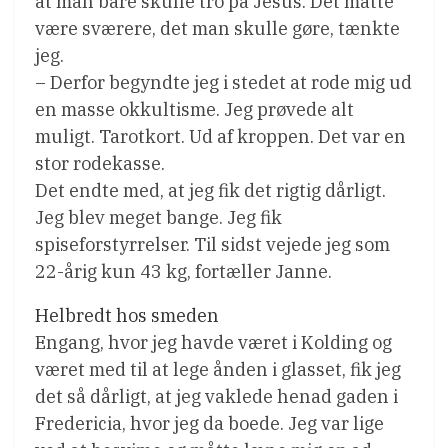
at man bare skulle tro på Jesus. Det måtte
være sværere, det man skulle gøre, tænkte
jeg.
– Derfor begyndte jeg i stedet at rode mig ud
en masse okkultisme. Jeg prøvede alt
muligt. Tarotkort. Ud af kroppen. Det var en
stor rodekasse.
Det endte med, at jeg fik det rigtig dårligt.
Jeg blev meget bange. Jeg fik
spiseforstyrrelser. Til sidst vejede jeg som
22-årig kun 43 kg, fortæller Janne.
Helbredt hos smeden
Engang, hvor jeg havde været i Kolding og
været med til at lege ånden i glasset, fik jeg
det så dårligt, at jeg vaklede henad gaden i
Fredericia, hvor jeg da boede. Jeg var lige