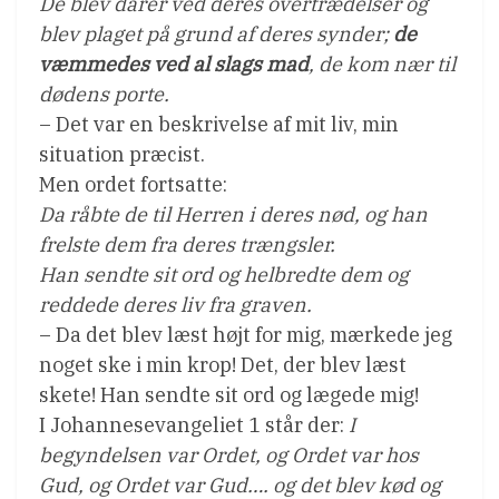
De blev dårer ved deres overtrædelser og
blev plaget på grund af deres synder;
de
væmmedes ved al slags mad
, de kom nær til
dødens porte.
– Det var en beskrivelse af mit liv, min
situation præcist.
Men ordet fortsatte:
Da råbte de til Herren i deres nød, og han
frelste dem fra deres trængsler.
Han sendte sit ord og helbredte dem og
reddede deres liv fra graven.
– Da det blev læst højt for mig, mærkede jeg
noget ske i min krop! Det, der blev læst
skete! Han sendte sit ord og lægede mig!
I Johannesevangeliet 1 står der:
I
begyndelsen var Ordet, og Ordet var hos
Gud, og Ordet var Gud…. og det blev kød og