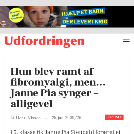
Hun blev ramt af
fibromyalgi, men…
Janne Pia synger –
alligevel
PORTRÆT
25. jun. 2009/26
Af
Henri Nissen
I 5. klasse fik Janne Pia Stendahl foræret et