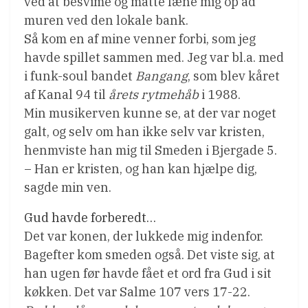
ved at besvime og måtte læne mig op ad
muren ved den lokale bank.
Så kom en af mine venner forbi, som jeg
havde spillet sammen med. Jeg var bl.a. med
i funk-soul bandet
Bangang
, som blev kåret
af Kanal 94 til
årets rytmehåb
i 1988.
Min musikerven kunne se, at der var noget
galt, og selv om han ikke selv var kristen,
henmviste han mig til Smeden i Bjergade 5.
– Han er kristen, og han kan hjælpe dig,
sagde min ven.
Gud havde forberedt…
Det var konen, der lukkede mig indenfor.
Bagefter kom smeden også. Det viste sig, at
han ugen før havde fået et ord fra Gud i sit
køkken. Det var Salme 107 vers 17-22.