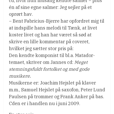
cd, hvor hun indsang kendte salmer – plus
én af sine egne salmer: Jeg sejler på et
oprørt hav.
– Bent Fabricius-Bjerre har opfordret mig til
at indspille hans melodi til Tænk, at livet
koster livet og han har været så sød at
skrive en lille kommentar på coveret,
hvilket jeg sætter stor pris på:
Den kendte komponist til bl.a. Matador-
temaet, skriver om Jannes cd:
Meget
stemningsfuldt fortolket og med gode
musikere.
Musikerne er: Joachim Hejslet på klaver
m.m., Samuel Hejslet på saxofon, Peter Lund
Paulsen på trommer og Frank Anker på bas.
Cden er i handlen nu i juni 2009.