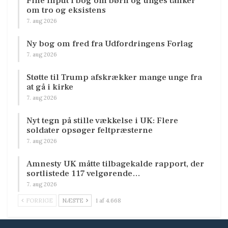
Fine input i bog om børn og unges tanker
om tro og eksistens
7. aug 2026
Ny bog om fred fra Udfordringens Forlag
7. aug 2026
Støtte til Trump afskrækker mange unge fra
at gå i kirke
7. aug 2026
Nyt tegn på stille vækkelse i UK: Flere
soldater opsøger feltpræsterne
7. aug 2026
Amnesty UK måtte tilbagekalde rapport, der
sortlistede 117 velgørende…
7. aug 2026
FORRIGE
NÆSTE
1 af 4.668