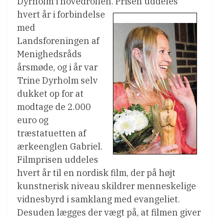
Dyrholm i hovedrollen.
Prisen uddeles
hvert år i forbindelse
med
Landsforeningen af
Menighedsråds
årsmøde, og i år var
Trine Dyrholm selv
dukket op for at
modtage de 2.000
euro og
træstatuetten af
ærkeenglen Gabriel.
Filmprisen uddeles
hvert år til en nordisk film, der på højt
kunstnerisk niveau skildrer menneskelige
vidnesbyrd i samklang med evangeliet.
Desuden lægges der vægt på, at filmen giver