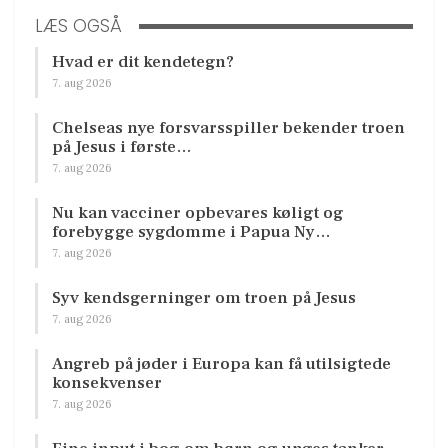
LÆS OGSÅ
Hvad er dit kendetegn?
7. aug 2026
Chelseas nye forsvarsspiller bekender troen
på Jesus i første…
7. aug 2026
Nu kan vacciner opbevares køligt og
forebygge sygdomme i Papua Ny…
7. aug 2026
Syv kendsgerninger om troen på Jesus
7. aug 2026
Angreb på jøder i Europa kan få utilsigtede
konsekvenser
7. aug 2026