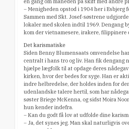
en gang om måneden på skift med andre pr
– Menigheden opstod i 1904 her i Esbjerg fo
Sammen med Skt. Josef-søstrene udgjorde 
lokaler med skolen indtil 1969. Dengang 
kom der vietnamesere, irakere, filippinere 
Det karismatiske
Siden Benny Blumensaats omvendelse har 
centralt i hans tro og liv. Han fik dengang n
hjælpe lægfolk til at opdage deres nådegav
kirken, hvor der bedes for syge. Han er akt
indre helbredelse, der holdes inden for den
udenlandske talere hertil, som har nådegaver
søster Briege McKenna, og sidst Moira Noo
hun kender indefra.
– Kan du godt få lov at udfolde dine karism
– Ja, det synes jeg. Man skal naturligvis ove