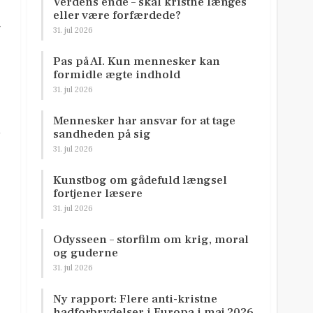
Verdens ende – skal kristne længes
eller være forfærdede?
.
31. jul 2026
Pas på AI. Kun mennesker kan
formidle ægte indhold
31. jul 2026
Mennesker har ansvar for at tage
d
sandheden på sig
31. jul 2026
Kunstbog om gådefuld længsel
fortjener læsere
31. jul 2026
Odysseen – storfilm om krig, moral
og guderne
31. jul 2026
Ny rapport: Flere anti-kristne
hadforbrydelser i Europa i maj 2026