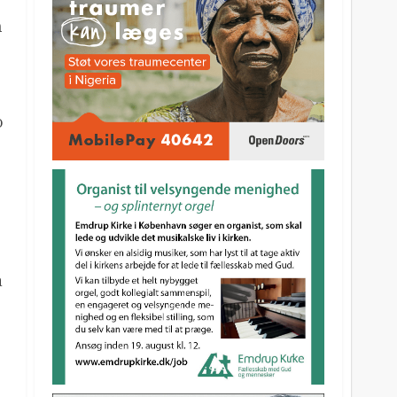
n
o
å