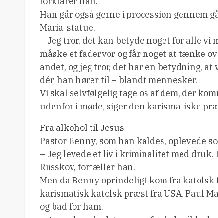
forklarer han.
Han går også gerne i procession gennem gå
Maria-statue.
– Jeg tror, det kan betyde noget for alle 
måske et fadervor og får noget at tænke o
andet, og jeg tror, det har en betydning, at 
dér, han hører til – blandt mennesker.
Vi skal selvfølgelig tage os af dem, der ko
udenfor i møde, siger den karismatiske præ
Fra alkohol til Jesus
Pastor Benny, som han kaldes, oplevede s
– Jeg levede et liv i kriminalitet med druk
Riisskov, fortæller han.
Men da Benny oprindeligt kom fra katolsk f
karismatisk katolsk præst fra USA, Paul 
og bad for ham.