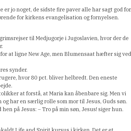
e er jo noget, de sidste fire paver alle har sagt god for
ørende for kirkens evangelisation og fornyelsen.
rimsrejser til Medjugorje i Jugoslavien, hvor der de
r.
for at ligne New Age, men Blumensaat hæfter sig ve
res synder.
rugere, hvor 80 pct. bliver helbredt. Den eneste
ejde.
olikker at forstå, at Maria kan åbenbare sig. Men vi
en og har en særlig rolle som mor til Jesus, Guds søn.
 hen på Jesus: – Tro på min søn, Jesus! siger hun.
dt Life and Spirit kursus i kirken. Det er et