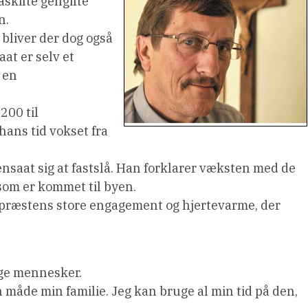
askilte gengifte
n.
bliver der dog også
at er selv et
 en
200 til
hans tid vokset fra
nsaat sig at fastslå. Han forklarer væksten med de
som er kommet til byen.
er præstens store engagement og hjertevarme, der
øge mennesker.
en måde min familie. Jeg kan bruge al min tid på den,