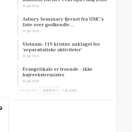
31. jul 2026
Asbury Seminary fjernet fra UMC’s
liste over godkendte…
31. jul 2026
Vietnam: 119 kristne anklaget for
’separatistiske aktiviteter’
31. jul 2026
Evangelikale er troende – ikke
højreekstremister
31. jul 2026
FORRIGE
NÆSTE
1 af 4.665