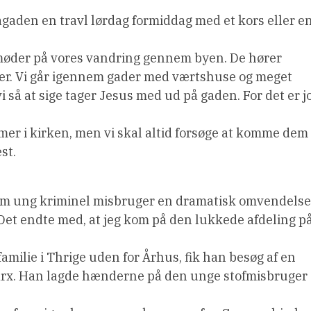
gaden en travl lørdag formiddag med et kors eller e
vi møder på vores vandring gennem byen. De hører
ver. Vi går igennem gader med værtshuse og meget
vi så at sige tager Jesus med ud på gaden. For det er j
mmer i kirken, men vi skal altid forsøge at komme dem
st.
om ung kriminel misbruger en dramatisk omvendelse
. Det endte med, at jeg kom på den lukkede afdeling p
amilie i Thrige uden for Århus, fik han besøg af en
Marx. Han lagde hænderne på den unge stofmisbruger