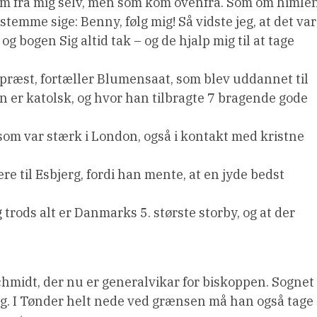
kom fra mig selv, men som kom ovenfra. Som om himle
temme sige: Benny, følg mig! Så vidste jeg, at det var
 bogen Sig altid tak – og de hjalp mig til at tage
l præst, fortæller Blumensaat, som blev uddannet til
n er katolsk, og hvor han tilbragte 7 bragende gode
om var stærk i London, også i kontakt med kristne
e til Esbjerg, fordi han mente, at en jyde bedst
trods alt er Danmarks 5. største storby, og at der
hmidt, der nu er generalvikar for biskoppen. Sognet
ing. I Tønder helt nede ved grænsen må han også tage