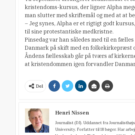
kristendoms-kursus, der ligner Alpha meg
man slutter med skriftemål og med at at b
– Jeg synes, Alpha er et rigtigt godt kurs
til sine protestantiske medkristne.
Pinsedag var han således med til en fælle
Danmark på skift med en folkekirkepræst og
Åndens fællesskab går på tværs af kirkerne
at kristendommen igen forvandler Danmar
Del
Henri Nissen
Journalist (DJ). Uddannet fra Journalisthø
University. Forfatter til 18 bøger. Har arbej