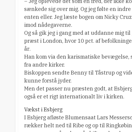
– Jeg oplevede det som en fred, der ikke 
sænkede sig over mig. Og jeg følte en indre s
enten eller. Jeg læste bogen om Nicky Cruz og
imod nådegaverne.
Og så gik jeg i gang med at uddanne mig ti
præst i London, hvor 10 pct. af befolkninge
år.
Han kom via den karismatiske bevægelse, s
fra andre kirker.
Biskoppen sendte Benny til Tåstrup og vider
kunne forstå jyder.
Men det passer nu præsten godt, at Esbjerg 
også er et rigt internationalt liv i kirken.
Vækst i Esbjerg
I Esbjerg afløste Blumensaat Lars Messersc
rækker helt ned til Ribe og op til Ringkøb