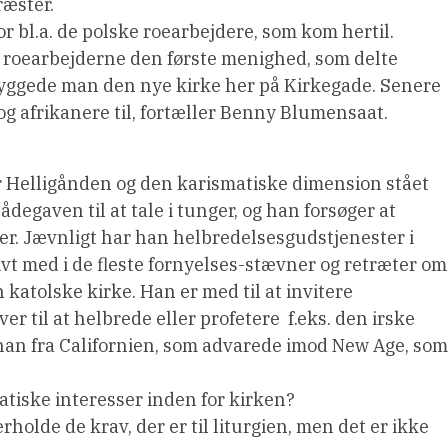
æster.
r bl.a. de polske roearbejdere, som kom hertil.
roearbejderne den første menighed, som delte
byggede man den nye kirke her på Kirkegade. Senere
og afrikanere til, fortæller Benny Blumensaat.
Helligånden og den karismatiske dimension stået
ådegaven til at tale i tunger, og han forsøger at
er. Jævnligt har han helbredelsesgudstjenester i
ivt med i de fleste fornyelses-stævner og retræter om
 katolske kirke. Han er med til at invitere
 til at helbrede eller profetere  f.eks. den irske
nan fra Californien, som advarede imod New Age, som
atiske interesser inden for kirken?
rholde de krav, der er til liturgien, men det er ikke