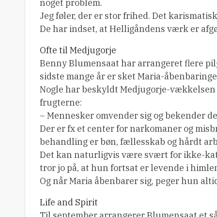
noget problem.
Jeg føler, der er stor frihed. Det karismatisk
De har indset, at Helligåndens værk er afg
Ofte til Medjugorje
Benny Blumensaat har arrangeret flere pilg
sidste mange år er sket Maria-åbenbaringe
Nogle har beskyldt Medjugorje-vækkelsen 
frugterne:
– Mennesker omvender sig og bekender de
Der er fx et center for narkomaner og misb
behandling er bøn, fællesskab og hårdt arb
Det kan naturligvis være svært for ikke-kat
tror jo på, at hun fortsat er levende i himl
Og når Maria åbenbarer sig, peger hun altid
Life and Spirit
Til september arrangerer Blumensaat et såkal