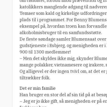
om cølibatet, forbud imod prævention og fr
katolikkers manglende adgang til nadvere
Temaer som kald og kirkelige udfordringer 
plads til i programmet. For Benny Blumensa
eksempel på, hvordan troen kan forvandle
alkoholmisbruger til en samfundsstøtte.
De fleste søndage samler Blumensaat over 
gudstjeneste i Esbjerg, og menigheden er i 
900 til 1300 medlemmer!
– Men det skyldes ikke mig, skynder Blume
mange polakker, vietnamesere og irakere, 
Og alligevel er der ingen tvivl om, at det 
tiltrækker folk.
Det er min familie
Han bruger en stor del af sin tid på at bes
– Jeg er jo ikke gift, så menigheden er på 