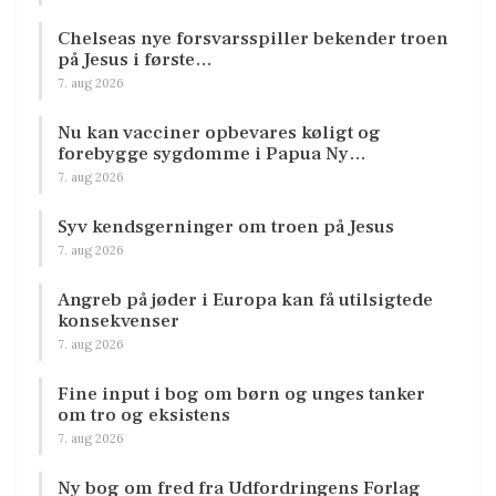
Chelseas nye forsvarsspiller bekender troen
på Jesus i første…
7. aug 2026
Nu kan vacciner opbevares køligt og
forebygge sygdomme i Papua Ny…
7. aug 2026
Syv kendsgerninger om troen på Jesus
7. aug 2026
Angreb på jøder i Europa kan få utilsigtede
konsekvenser
7. aug 2026
Fine input i bog om børn og unges tanker
om tro og eksistens
7. aug 2026
Ny bog om fred fra Udfordringens Forlag