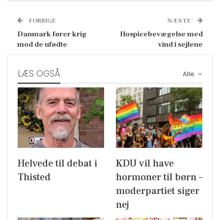
FORRIGE
NÆSTE
Danmark fører krig
Hospicebevægelse med
mod de ufødte
vind i sejlene
LÆS OGSÅ
Alle
Helvede til debat i
KDU vil have
Thisted
hormoner til børn –
moderpartiet siger
nej