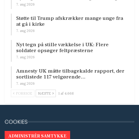
7. aug 2026
Støtte til Trump afskrækker mange unge fra
at gå i kirke
7. aug 2026
Nyt tegn på stille vækkelse i UK: Flere
soldater opsøger feltpræsterne
7. aug 2026
Amnesty UK måtte tilbagekalde rapport, der
sortlistede 117 velgørende…
7. aug 2026
FORRIGE
NÆSTE
1 af 4.668
COOKIES
ADMINISTRÉR SAMTYKKE