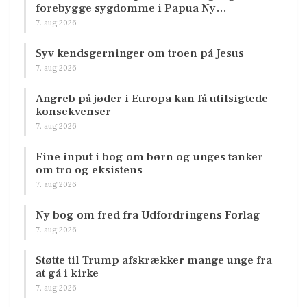
forebygge sygdomme i Papua Ny…
7. aug 2026
Syv kendsgerninger om troen på Jesus
7. aug 2026
Angreb på jøder i Europa kan få utilsigtede
konsekvenser
7. aug 2026
Fine input i bog om børn og unges tanker
om tro og eksistens
7. aug 2026
Ny bog om fred fra Udfordringens Forlag
7. aug 2026
Støtte til Trump afskrækker mange unge fra
at gå i kirke
7. aug 2026