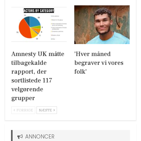
Amnesty UK måtte
’Hver måned
tilbagekalde
begraver vi vores
rapport, der
folk’
sortlistede 117
velgørende
grupper
FORRIGE
NÆSTE
ANNONCER