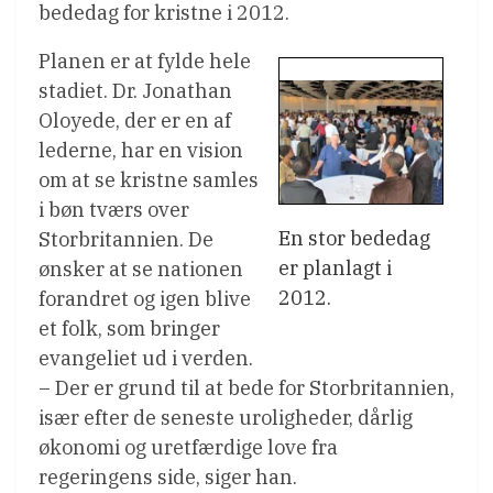
bededag for kristne i 2012.
Planen er at fylde hele
stadiet. Dr. Jonathan
Oloyede, der er en af
lederne, har en vision
om at se kristne samles
i bøn tværs over
En stor bededag
Storbritannien. De
er planlagt i
ønsker at se nationen
2012.
forandret og igen blive
et folk, som bringer
evangeliet ud i verden.
– Der er grund til at bede for Storbritannien,
især efter de seneste uroligheder, dårlig
økonomi og uretfærdige love fra
regeringens side, siger han.