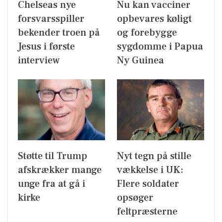
Chelseas nye
Nu kan vacciner
forsvarsspiller
opbevares køligt
bekender troen på
og forebygge
Jesus i første
sygdomme i Papua
interview
Ny Guinea
Støtte til Trump
Nyt tegn på stille
afskrækker mange
vækkelse i UK:
unge fra at gå i
Flere soldater
kirke
opsøger
feltpræsterne