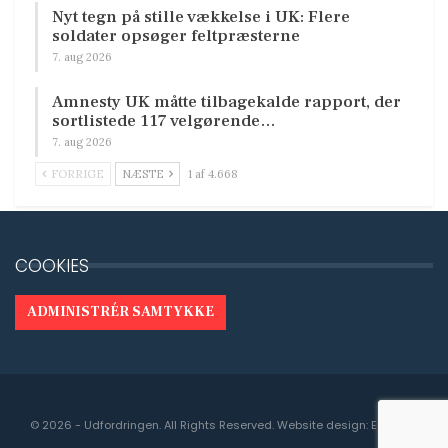
Nyt tegn på stille vækkelse i UK: Flere
soldater opsøger feltpræsterne
7. aug 2026
Amnesty UK måtte tilbagekalde rapport, der
sortlistede 117 velgørende…
7. aug 2026
FORRIGE
NÆSTE
1 af 4.668
COOKIES
ADMINISTRÉR SAMTYKKE
© 2026 - Udfordringen. All Rights Reserved.
Website design:
Engedal