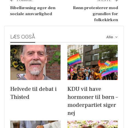
FORRIGE
NÆSTE
Bibellæsning øger den
Rønn protesterer mod
sociale ansvarlighed
grundlov for
folkekirken
LÆS OGSÅ
Alle
Helvede til debat i
KDU vil have
Thisted
hormoner til børn –
moderpartiet siger
nej