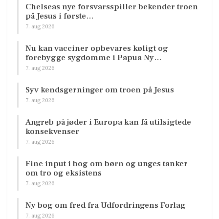
Chelseas nye forsvarsspiller bekender troen
på Jesus i første…
7. aug 2026
Nu kan vacciner opbevares køligt og
forebygge sygdomme i Papua Ny…
7. aug 2026
Syv kendsgerninger om troen på Jesus
7. aug 2026
Angreb på jøder i Europa kan få utilsigtede
konsekvenser
7. aug 2026
Fine input i bog om børn og unges tanker
om tro og eksistens
7. aug 2026
Ny bog om fred fra Udfordringens Forlag
7. aug 2026