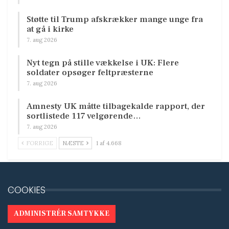
Støtte til Trump afskrækker mange unge fra
at gå i kirke
7. aug 2026
Nyt tegn på stille vækkelse i UK: Flere
soldater opsøger feltpræsterne
7. aug 2026
Amnesty UK måtte tilbagekalde rapport, der
sortlistede 117 velgørende…
7. aug 2026
FORRIGE
NÆSTE
1 af 4.668
COOKIES
ADMINISTRÉR SAMTYKKE