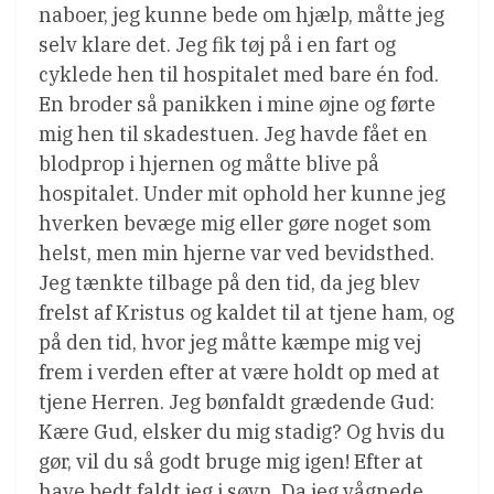
naboer, jeg kunne bede om hjælp, måtte jeg
selv klare det. Jeg fik tøj på i en fart og
cyklede hen til hospitalet med bare én fod.
En broder så panikken i mine øjne og førte
mig hen til skadestuen. Jeg havde fået en
blodprop i hjernen og måtte blive på
hospitalet. Under mit ophold her kunne jeg
hverken bevæge mig eller gøre noget som
helst, men min hjerne var ved bevidsthed.
Jeg tænkte tilbage på den tid, da jeg blev
frelst af Kristus og kaldet til at tjene ham, og
på den tid, hvor jeg måtte kæmpe mig vej
frem i verden efter at være holdt op med at
tjene Herren. Jeg bønfaldt grædende Gud:
Kære Gud, elsker du mig stadig? Og hvis du
gør, vil du så godt bruge mig igen! Efter at
have bedt faldt jeg i søvn. Da jeg vågnede