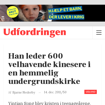
Han leder 600
velhavende kinesere i
en hemmelig
undergrundskirke
UDLAND
14. dec. 2011/50
Af
Bjarne Nederby
Yintian Song blev kristen i teenageårene.