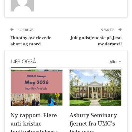
FORRIGE
NÆSTE
Timothy overlevede
Julegudstjeneste på Jesu
abort og mord
modersmål
LÆS OGSÅ
Alle
Ny rapport: Flere
Asbury Seminary
anti-kristne
fjernet fra UMC’s
hadforbrydelser i
liste over