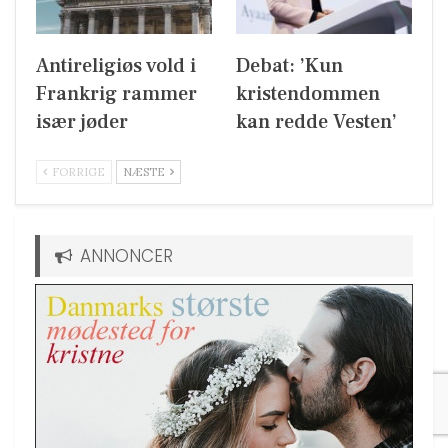
Antireligiøs vold i
Debat: ’Kun
Frankrig rammer
kristendommen
især jøder
kan redde Vesten’
FORRIGE
NÆSTE
ANNONCER