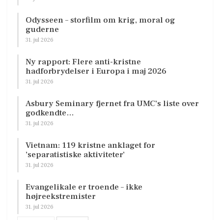
Odysseen – storfilm om krig, moral og
guderne
31. jul 2026
Ny rapport: Flere anti-kristne
hadforbrydelser i Europa i maj 2026
31. jul 2026
Asbury Seminary fjernet fra UMC’s liste over
godkendte…
31. jul 2026
Vietnam: 119 kristne anklaget for
’separatistiske aktiviteter’
31. jul 2026
Evangelikale er troende – ikke
højreekstremister
31. jul 2026