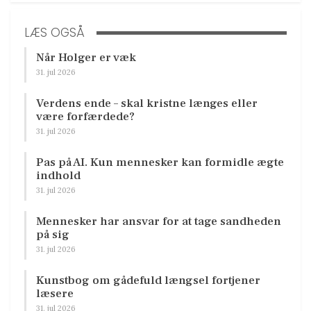
LÆS OGSÅ
Når Holger er væk
31. jul 2026
Verdens ende – skal kristne længes eller
være forfærdede?
31. jul 2026
Pas på AI. Kun mennesker kan formidle ægte
indhold
31. jul 2026
Mennesker har ansvar for at tage sandheden
på sig
31. jul 2026
Kunstbog om gådefuld længsel fortjener
læsere
31. jul 2026