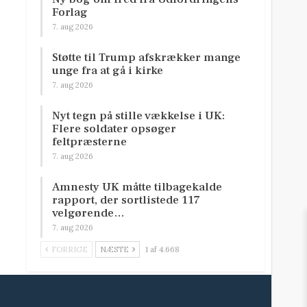
Forlag
7. aug 2026
Støtte til Trump afskrækker mange
unge fra at gå i kirke
7. aug 2026
Nyt tegn på stille vækkelse i UK:
Flere soldater opsøger
feltpræsterne
7. aug 2026
Amnesty UK måtte tilbagekalde
rapport, der sortlistede 117
velgørende…
7. aug 2026
FORRIGE
NÆSTE
1 af 4.668