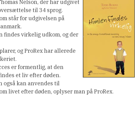
 Thomas Nelson, der har udgivet
 oversættelse til 34 sprog.
som står for udgivelsen på
 Danmark.
 findes virkelig udkom, og der
plarer, og ProRex har allerede
keriet.
ces er formentlig, at den
indes et liv efter døden.
en også kan anvendes til
 om livet efter døden, oplyser man på ProRex.