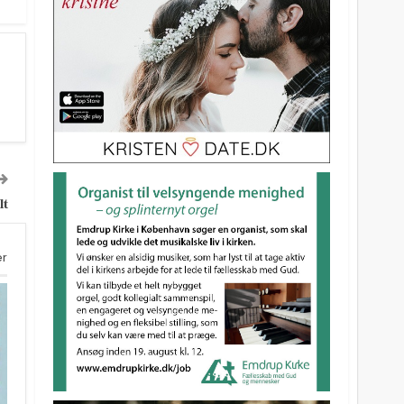
lt
er