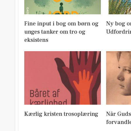
Fine input i bog om børn og
Ny bog o
unges tanker om tro og
Udfordri
eksistens
Kærlig kristen trosoplæring
Når Guds
forvandl