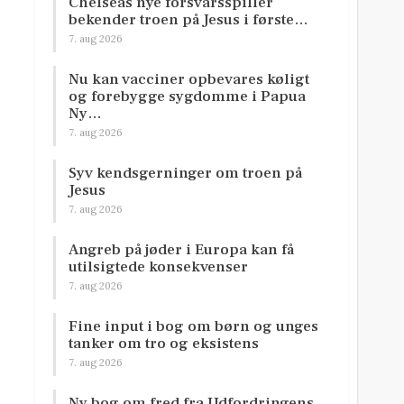
Chelseas nye forsvarsspiller
bekender troen på Jesus i første…
7. aug 2026
Nu kan vacciner opbevares køligt
og forebygge sygdomme i Papua
Ny…
7. aug 2026
Syv kendsgerninger om troen på
Jesus
7. aug 2026
Angreb på jøder i Europa kan få
utilsigtede konsekvenser
7. aug 2026
Fine input i bog om børn og unges
tanker om tro og eksistens
7. aug 2026
Ny bog om fred fra Udfordringens