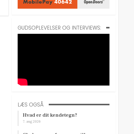
GUDSOPLEVELSER OG INTERVIEWS:
LÆS OGSÅ
Hvad er dit kendetegn?
7. aug 2026