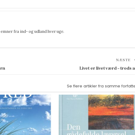
emner fra ind- og udland hver uge.
NÆSTE
ørn
Livet er livet værd – trods a
Se flere artikler fra samme forfatt