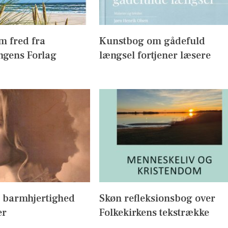
m fred fra
Kunstbog om gådefuld
ngens Forlag
længsel fortjener læsere
 barmhjertighed
Skøn refleksionsbog over
er
Folkekirkens tekstrække