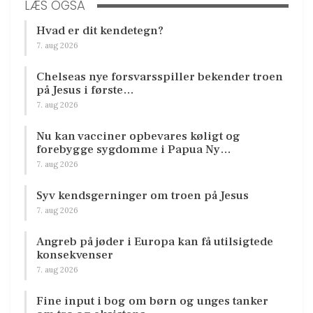
LÆS OGSÅ
Hvad er dit kendetegn?
7. aug 2026
Chelseas nye forsvarsspiller bekender troen
på Jesus i første…
7. aug 2026
Nu kan vacciner opbevares køligt og
forebygge sygdomme i Papua Ny…
7. aug 2026
Syv kendsgerninger om troen på Jesus
7. aug 2026
Angreb på jøder i Europa kan få utilsigtede
konsekvenser
7. aug 2026
Fine input i bog om børn og unges tanker