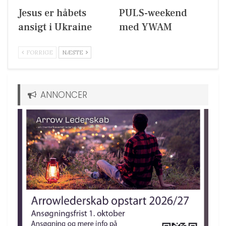
Jesus er håbets
PULS-weekend
ansigt i Ukraine
med YWAM
FORRIGE
NÆSTE
ANNONCER