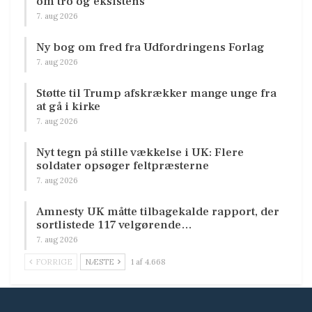
om tro og eksistens
7. aug 2026
Ny bog om fred fra Udfordringens Forlag
7. aug 2026
Støtte til Trump afskrækker mange unge fra
at gå i kirke
7. aug 2026
Nyt tegn på stille vækkelse i UK: Flere
soldater opsøger feltpræsterne
7. aug 2026
Amnesty UK måtte tilbagekalde rapport, der
sortlistede 117 velgørende…
7. aug 2026
FORRIGE
NÆSTE
1 af 4.668