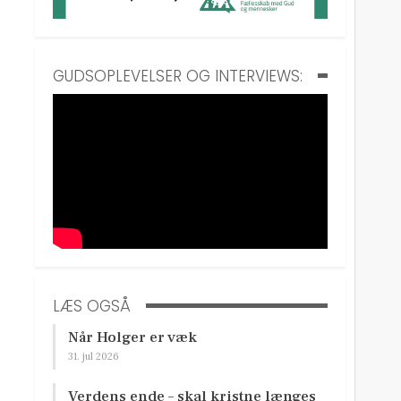
GUDSOPLEVELSER OG INTERVIEWS:
LÆS OGSÅ
Når Holger er væk
31. jul 2026
Verdens ende – skal kristne længes