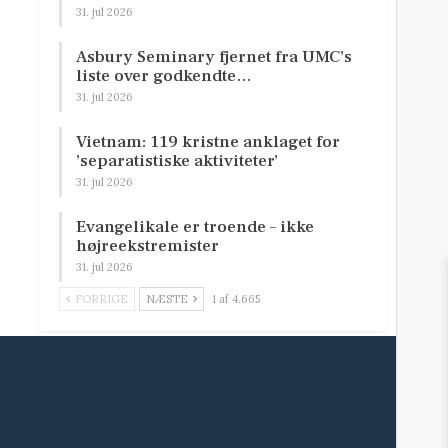
31. jul 2026
Asbury Seminary fjernet fra UMC’s
liste over godkendte…
31. jul 2026
Vietnam: 119 kristne anklaget for
’separatistiske aktiviteter’
31. jul 2026
Evangelikale er troende – ikke
højreekstremister
31. jul 2026
FORRIGE
NÆSTE
1 af 4.665