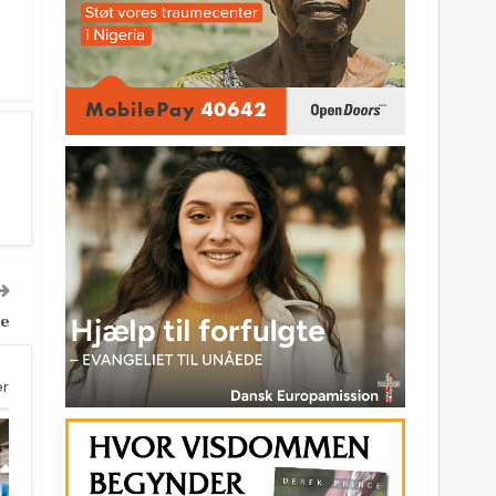
ie
er