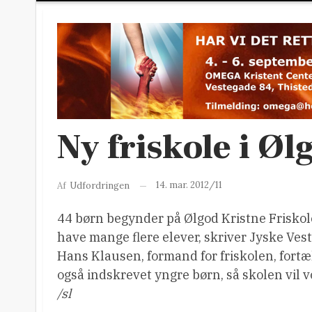
Ny friskole i Øl
14. mar. 2012/11
Af
Udfordringen
44 børn begynder på Ølgod Kristne Friskole
have mange flere elever, skriver Jyske Ves
Hans Klausen, formand for friskolen, fortæll
også indskrevet yngre børn, så skolen vil vo
/sl