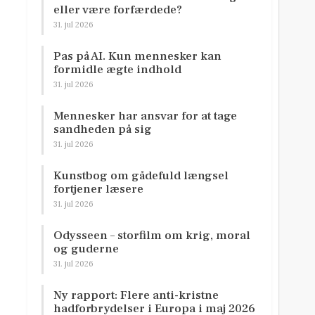
eller være forfærdede?
31. jul 2026
Pas på AI. Kun mennesker kan
formidle ægte indhold
31. jul 2026
Mennesker har ansvar for at tage
sandheden på sig
31. jul 2026
Kunstbog om gådefuld længsel
fortjener læsere
31. jul 2026
Odysseen – storfilm om krig, moral
og guderne
31. jul 2026
Ny rapport: Flere anti-kristne
hadforbrydelser i Europa i maj 2026