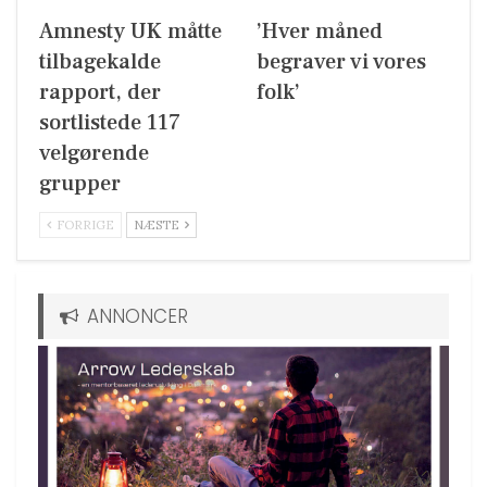
Amnesty UK måtte
’Hver måned
tilbagekalde
begraver vi vores
rapport, der
folk’
sortlistede 117
velgørende
grupper
FORRIGE
NÆSTE
ANNONCER