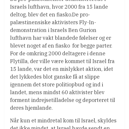
Israels lufthavn, hvor 2000 fra 15 lande
deltog, blev det en fiasko.De pro-
palæstinensiske aktivisters Fly-In-
demonstration i Israels Ben Gurion
lufthavn har vakt blandede følelser og er
blevet noget af en fiasko  for begge parter.
For de omkring 2000 deltagere i denne
Flytilla, der ville være kommet til Israel fra
15 lande, var det en mislykket aktion, idet
det lykkedes blot ganske få at slippe
igennem det store politiopbud og ind i
landet, mens mindst 60 aktivister blev
forment indrejsetilladelse og deporteret til
deres hjemlande.
Når kun et mindretal kom til Israel, skyldes
det ikke mindst, at Israel havde sendt en