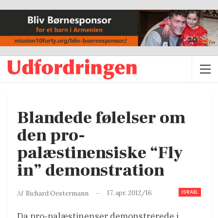
Blandede følelser om
den pro-
palæstinensiske “Fly
in” demonstration
ISRAEL
17. apr. 2012/16
Af
Richard Oestermann
Da pro-palæstinenser demonstrerede i