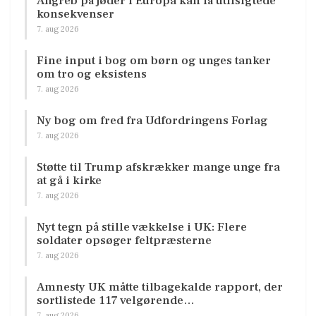
Angreb på jøder i Europa kan få utilsigtede
konsekvenser
7. aug 2026
Fine input i bog om børn og unges tanker
om tro og eksistens
7. aug 2026
Ny bog om fred fra Udfordringens Forlag
7. aug 2026
Støtte til Trump afskrækker mange unge fra
at gå i kirke
7. aug 2026
Nyt tegn på stille vækkelse i UK: Flere
soldater opsøger feltpræsterne
7. aug 2026
Amnesty UK måtte tilbagekalde rapport, der
sortlistede 117 velgørende…
7. aug 2026