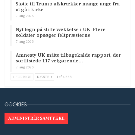
Støtte til Trump afskrækker mange unge fra
at gå i kirke
7. aug 2026
Nyt tegn på stille vækkelse i UK: Flere
soldater opsøger feltpræsterne
7. aug 2026
Amnesty UK måtte tilbagekalde rapport, der
sortlistede 117 velgørende…
7. aug 2026
FORRIGE
NÆSTE
1 af 4.668
COOKIES
ADMINISTRÉR SAMTYKKE