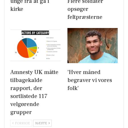
unge fra at gå i
Flere soldater
kirke
opsøger
feltpræsterne
Amnesty UK måtte
’Hver måned
tilbagekalde
begraver vi vores
rapport, der
folk’
sortlistede 117
velgørende
grupper
FORRIGE
NÆSTE