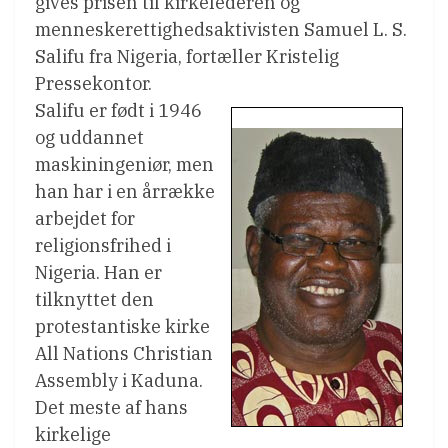
gives prisen til kirkelederen og
menneskerettighedsaktivisten Samuel L. S.
Salifu fra Nigeria, fortæller Kristelig
Pressekontor.
Salifu er født i 1946
og uddannet
maskiningeniør, men
han har i en årrække
arbejdet for
religionsfrihed i
Nigeria. Han er
tilknyttet den
protestantiske kirke
All Nations Christian
Assembly i Kaduna.
Det meste af hans
kirkelige