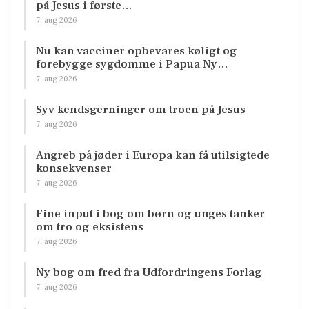
på Jesus i første…
7. aug 2026
Nu kan vacciner opbevares køligt og
forebygge sygdomme i Papua Ny…
7. aug 2026
Syv kendsgerninger om troen på Jesus
7. aug 2026
Angreb på jøder i Europa kan få utilsigtede
konsekvenser
7. aug 2026
Fine input i bog om børn og unges tanker
om tro og eksistens
7. aug 2026
Ny bog om fred fra Udfordringens Forlag
7. aug 2026