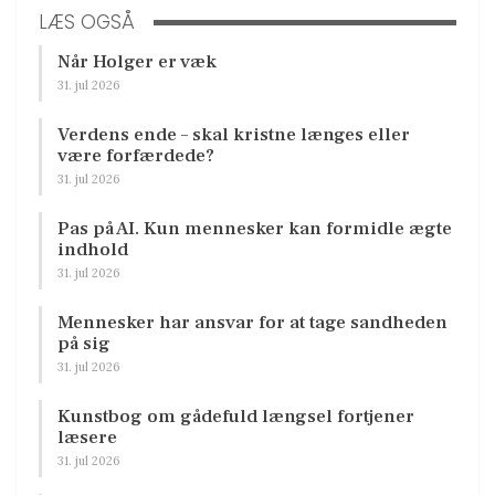
LÆS OGSÅ
Når Holger er væk
31. jul 2026
Verdens ende – skal kristne længes eller
være forfærdede?
31. jul 2026
Pas på AI. Kun mennesker kan formidle ægte
indhold
31. jul 2026
Mennesker har ansvar for at tage sandheden
på sig
31. jul 2026
Kunstbog om gådefuld længsel fortjener
læsere
31. jul 2026