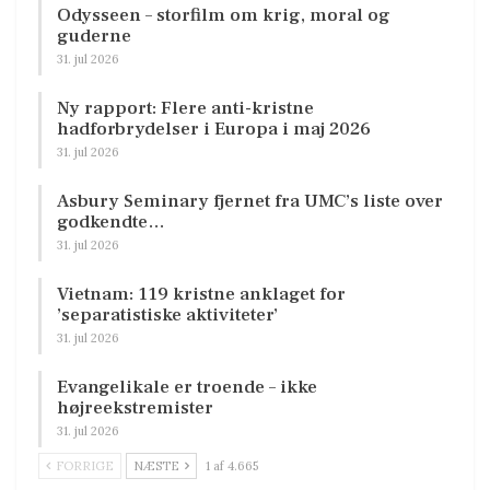
Odysseen – storfilm om krig, moral og
guderne
31. jul 2026
Ny rapport: Flere anti-kristne
hadforbrydelser i Europa i maj 2026
31. jul 2026
Asbury Seminary fjernet fra UMC’s liste over
godkendte…
31. jul 2026
Vietnam: 119 kristne anklaget for
’separatistiske aktiviteter’
31. jul 2026
Evangelikale er troende – ikke
højreekstremister
31. jul 2026
FORRIGE
NÆSTE
1 af 4.665