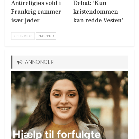
Antireligiøs vold i
Debat: ’Kun
Frankrig rammer
kristendommen
især jøder
kan redde Vesten’
FORRIGE
NÆSTE
ANNONCER