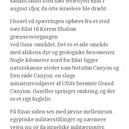
sådant fandt sted nær feriebyen Eilat i
august i fjor, da otte israelere ble dræbt.
I Israel vil spærringen opføres fra et sted
nær Eilat til Kerem Shalom
grænseovergangen
ved Gaza-området. Det er et øde område
med alskens dyr og geologiske fænomener.
Nogle kilometer nord for Eilat ligger
naturskønne steder som Netufim Canyon og
Den røde Canyon, en slags
miniatureudgaver af USA’s berømte Grand
Canyion. Gazeller springer omkring, og der
er et rigt fugleliv.
På Sinai-siden ses med jævne mellemrum
egyptiske militærstillinger og nærmere
vejen nu og da israelske militærposter.