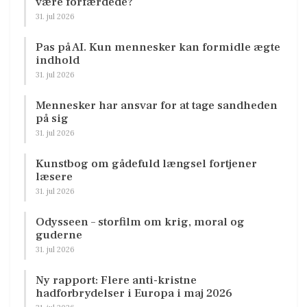
være forfærdede?
31. jul 2026
Pas på AI. Kun mennesker kan formidle ægte
indhold
31. jul 2026
Mennesker har ansvar for at tage sandheden
på sig
31. jul 2026
Kunstbog om gådefuld længsel fortjener
læsere
31. jul 2026
Odysseen – storfilm om krig, moral og
guderne
31. jul 2026
Ny rapport: Flere anti-kristne
hadforbrydelser i Europa i maj 2026