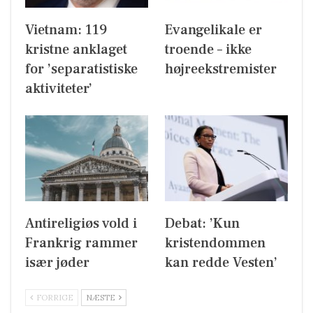
Vietnam: 119
Evangelikale er
kristne anklaget
troende – ikke
for ’separatistiske
højreekstremister
aktiviteter’
Antireligiøs vold i
Debat: ’Kun
Frankrig rammer
kristendommen
især jøder
kan redde Vesten’
FORRIGE
NÆSTE