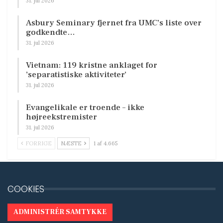
31. jul 2026
Asbury Seminary fjernet fra UMC’s liste over
godkendte…
31. jul 2026
Vietnam: 119 kristne anklaget for
’separatistiske aktiviteter’
31. jul 2026
Evangelikale er troende – ikke
højreekstremister
31. jul 2026
FORRIGE
NÆSTE
1 af 4.665
COOKIES
ADMINISTRÉR SAMTYKKE