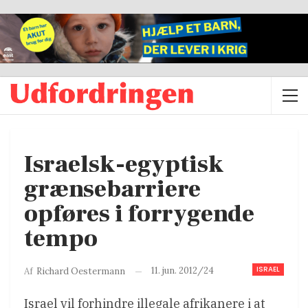
Israelsk-egyptisk
grænsebarriere
opføres i forrygende
tempo
ISRAEL
11. jun. 2012/24
Af
Richard Oestermann
Israel vil forhindre illegale afrikanere i at