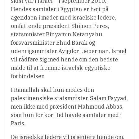
sidst var i Israel – i september 2010. .
Hendes samtaler i Egypten er højt på
agendaen i møder med israelske ledere,
omfattende præsident Shimon Peres,
statsmnister Binyamin Netanyahu,
forsvarsminister Ehud Barak og
udenrigsminister Avigdor Lieberman. Israel
vil rådføre sig med hende om den bedste
måde til at fremme israelsk-egyptiske
forbindelser.
I Ramallah skal hun mødes den
palestinensiske statsmnister, Salam Fayyad,
men ikke med præsident Mahmoud Abbas,
som hun for kort tid havde samtaler med i
Paris.
De israelske ledere vil orientere hende om,