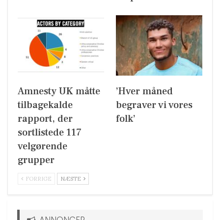
Amnesty UK måtte
’Hver måned
tilbagekalde
begraver vi vores
rapport, der
folk’
sortlistede 117
velgørende
grupper
FORRIGE
NÆSTE
ANNONCER