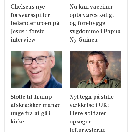
Chelseas nye
Nu kan vacciner
forsvarsspiller
opbevares køligt
bekender troen på
og forebygge
Jesus i første
sygdomme i Papua
interview
Ny Guinea
Støtte til Trump
Nyt tegn på stille
afskrækker mange
vækkelse i UK:
unge fra at gå i
Flere soldater
kirke
opsøger
feltpræsterne