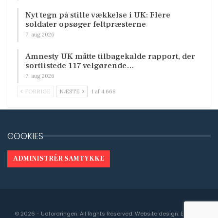
Nyt tegn på stille vækkelse i UK: Flere
soldater opsøger feltpræsterne
7. aug 2026
Amnesty UK måtte tilbagekalde rapport, der
sortlistede 117 velgørende…
7. aug 2026
FORRIGE
NÆSTE
1 af 4.668
COOKIES
ADMINISTRÉR SAMTYKKE
© 2026 - Udfordringen. All Rights Reserved.
Website design:
Engedal