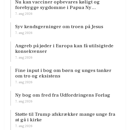
Nu kan vacciner opbevares køligt og
forebygge sygdomme i Papua Ny…
7. aug 2026
Syv kendsgerninger om troen på Jesus
7. aug 2026
Angreb på jøder i Europa kan få utilsigtede
konsekvenser
7. aug 2026
Fine input i bog om børn og unges tanker
om tro og eksistens
7. aug 2026
Ny bog om fred fra Udfordringens Forlag
7. aug 2026
Støtte til Trump afskrækker mange unge fra
at gå i kirke
7. aug 2026