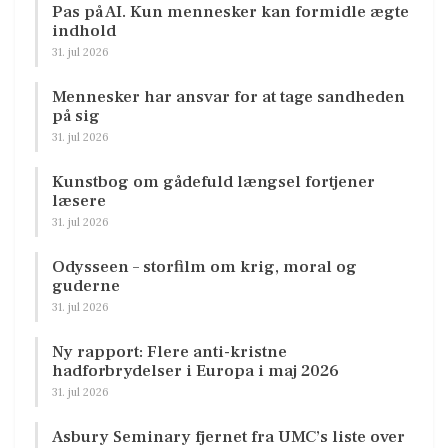
Pas på AI. Kun mennesker kan formidle ægte
indhold
31. jul 2026
Mennesker har ansvar for at tage sandheden
på sig
31. jul 2026
Kunstbog om gådefuld længsel fortjener
læsere
31. jul 2026
Odysseen – storfilm om krig, moral og
guderne
31. jul 2026
Ny rapport: Flere anti-kristne
hadforbrydelser i Europa i maj 2026
31. jul 2026
Asbury Seminary fjernet fra UMC’s liste over