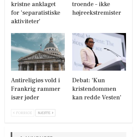
kristne anklaget
troende – ikke
for ’separatistiske
højreekstremister
aktiviteter’
Antireligiøs vold i
Debat: ’Kun
Frankrig rammer
kristendommen
især jøder
kan redde Vesten’
FORRIGE
NÆSTE