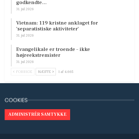
godkendte…
31. jul 2026
Vietnam: 119 kristne anklaget for
’separatistiske aktiviteter’
31. jul 2026
Evangelikale er troende – ikke
højreekstremister
31. jul 2026
FORRIGE
NÆSTE
1 af 4.665
COOKIES
ADMINISTRÉR SAMTYKKE