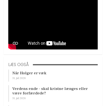
LÆS OGSÅ
Når Holger er væk
31. jul 2026
Verdens ende – skal kristne længes eller
være forfærdede?
31. jul 2026