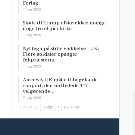
Forlag
7. aug 2026
Støtte til Trump afskrækker mange
unge fra at gå i kirke
7. aug 2026
Nyt tegn på stille vækkelse i UK:
Flere soldater opsøger
feltpræsterne
7. aug 2026
Amnesty UK måtte tilbagekalde
rapport, der sortlistede 117
velgørende…
7. aug 2026
FORRIGE
NÆSTE
1 af 4.668