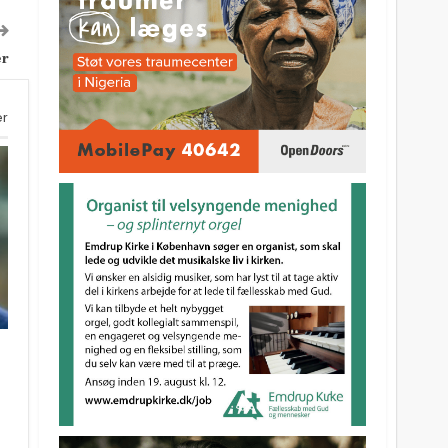
er
er