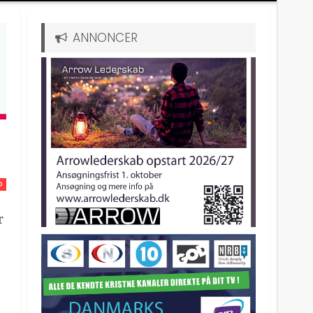
ANNONCER
D
r