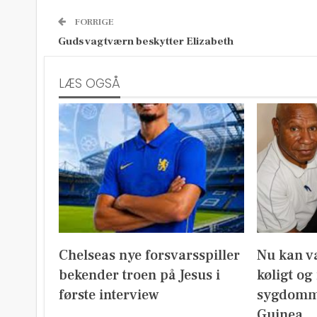
FORRIGE
Guds vagtværn beskytter Elizabeth
LÆS OGSÅ
Chelseas nye forsvarsspiller
Nu kan v
bekender troen på Jesus i
køligt og
første interview
sygdomm
Guinea