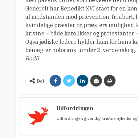
med pavens butler, som lækkede hemmeli
Generelt har Benedikt XVI stået for en kon
af modstanden mod prævention, fri abort, 
kvindelige præster og præsters mulighed for
kristne – både katolikker og protestanter 
Også jødiske ledere hylder ham for hans 
benægter holocaust under 2. verdenskrig.
Bodil
Del
Udfordringen
Udfordringen giver dig kristne nyheder og 