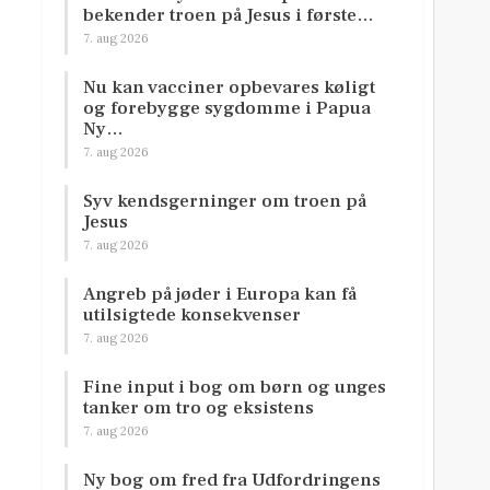
bekender troen på Jesus i første…
7. aug 2026
Nu kan vacciner opbevares køligt
og forebygge sygdomme i Papua
Ny…
7. aug 2026
Syv kendsgerninger om troen på
Jesus
7. aug 2026
Angreb på jøder i Europa kan få
utilsigtede konsekvenser
7. aug 2026
Fine input i bog om børn og unges
tanker om tro og eksistens
7. aug 2026
Ny bog om fred fra Udfordringens