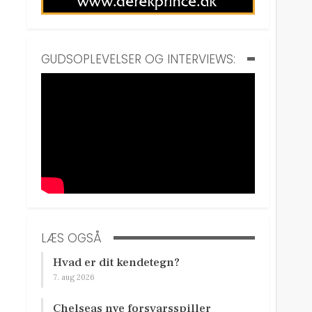
GUDSOPLEVELSER OG INTERVIEWS:
LÆS OGSÅ
Hvad er dit kendetegn?
7. aug 2026
Chelseas nye forsvarsspiller