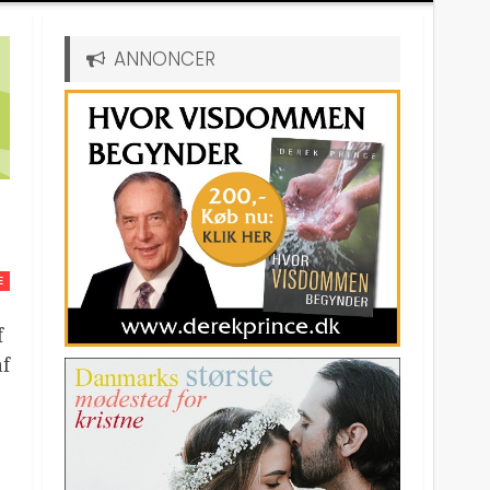
ANNONCER
E
f
af