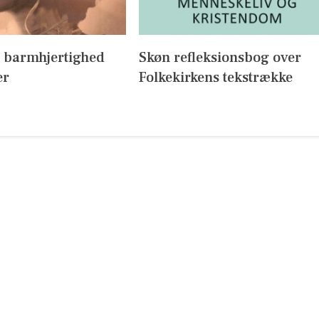
 barmhjertighed
Skøn refleksionsbog over
er
Folkekirkens tekstrække