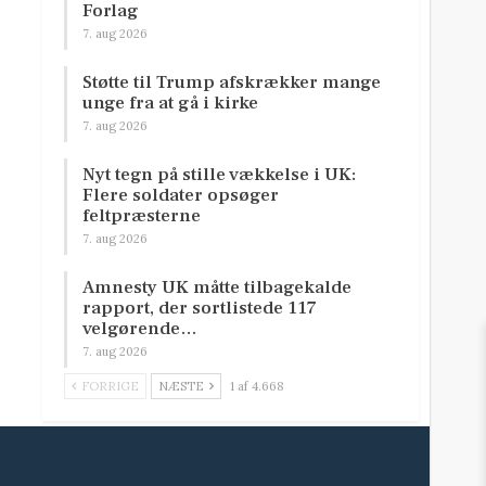
Forlag
7. aug 2026
Støtte til Trump afskrækker mange
unge fra at gå i kirke
7. aug 2026
Nyt tegn på stille vækkelse i UK:
Flere soldater opsøger
feltpræsterne
7. aug 2026
Amnesty UK måtte tilbagekalde
rapport, der sortlistede 117
velgørende…
7. aug 2026
FORRIGE
NÆSTE
1 af 4.668