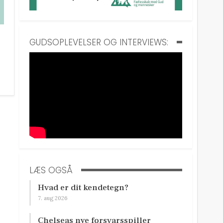
GUDSOPLEVELSER OG INTERVIEWS:
LÆS OGSÅ
Hvad er dit kendetegn?
7. aug 2026
Chelseas nye forsvarsspiller