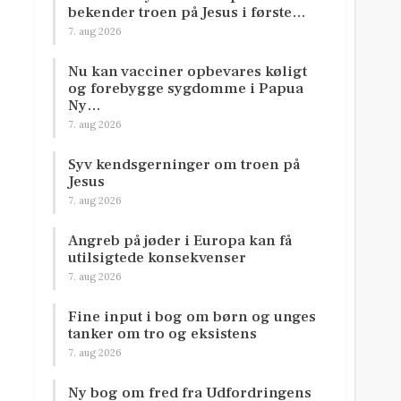
bekender troen på Jesus i første…
7. aug 2026
Nu kan vacciner opbevares køligt
og forebygge sygdomme i Papua
Ny…
7. aug 2026
Syv kendsgerninger om troen på
Jesus
7. aug 2026
Angreb på jøder i Europa kan få
utilsigtede konsekvenser
7. aug 2026
Fine input i bog om børn og unges
tanker om tro og eksistens
7. aug 2026
Ny bog om fred fra Udfordringens