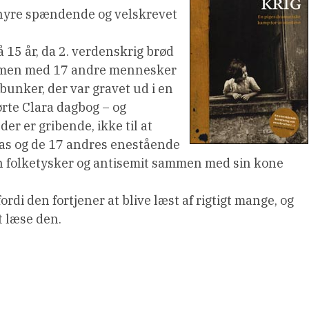
uhyre spændende og velskrevet
 15 år, da 2. verdenskrig brød
ammen med 17 andre mennesker
 bunker, der var gravet ud i en
ørte Clara dagbog – og
er er gribende, ikke til at
laras og de 17 andres enestående
en folketysker og antisemit sammen med sin kone
rdi den fortjener at blive læst af rigtigt mange, og
t læse den.