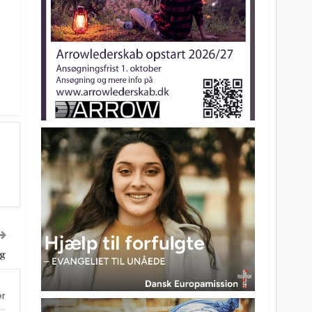
ig
er