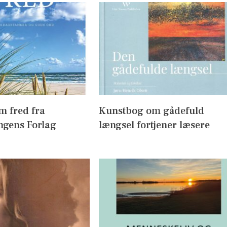
m fred fra
Kunstbog om gådefuld
ngens Forlag
længsel fortjener læsere