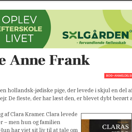
 Anne Frank
BOG-ANMELDELS
 hollandsk-jødiske pige, der levede i skjul en del a
r. De fleste, der har læst den, er blevet dybt berørt 
g af Clara Kramer. Clara levede
r – men hun og familien
un har viet sit liv til at tale om