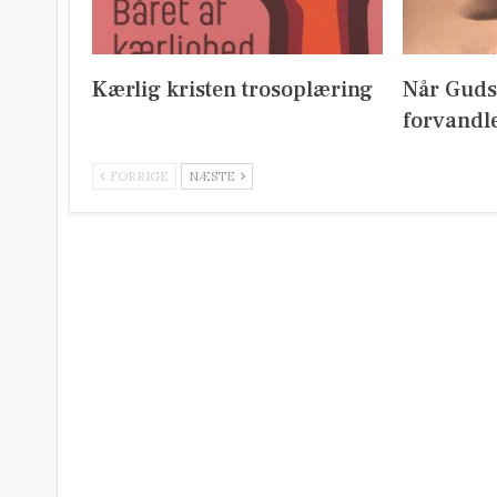
Kærlig kristen trosoplæring
Når Guds
forvandl
FORRIGE
NÆSTE