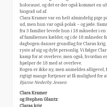
holocaust, og det er der også kommet en 
biografi ud af.
Clara Kramer var en helt almindelig pige på
ud, men hun var også polak – og jøde. S
fra 3 familier levede hun i 18 måneder i en
af familiernes kælder, og i de 18 måneder f
dagbogen danner grundlag for Claras krig, d
ryste af sig og dybt personlig. Vi følger C
kamp for at overleve, men også, hvordan 
hjælper de 18 med at overleve.
Bogen er ikke ny, men anmeldes alligevel, fo
rigtigt mange fortjener at få mulighed for a
Bjarne Nederby Jessen
Clara Kramer
og Stephen Glantz:
Claras krig