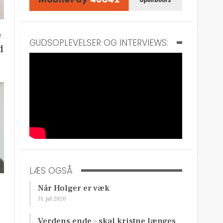
e
GUDSOPLEVELSER OG INTERVIEWS:
d
LÆS OGSÅ
Når Holger er væk
31. jul 2026
Verdens ende – skal kristne længes