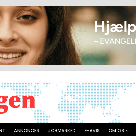
NT
ANNONCER
JOBMARKED
E-AVIS
OM OS