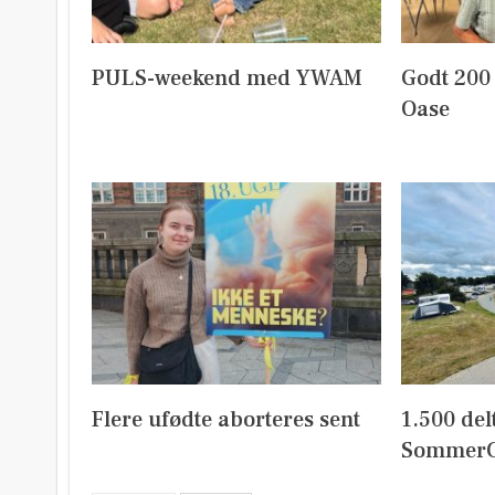
PULS-weekend med YWAM
Godt 200
Oase
Flere ufødte aborteres sent
1.500 del
SommerC