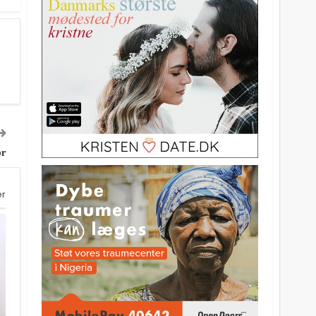
or
er