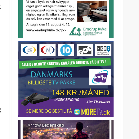
t
l
n
g