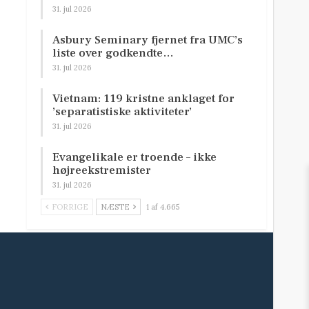
31. jul 2026
Asbury Seminary fjernet fra UMC’s
liste over godkendte…
31. jul 2026
Vietnam: 119 kristne anklaget for
’separatistiske aktiviteter’
31. jul 2026
Evangelikale er troende – ikke
højreekstremister
31. jul 2026
FORRIGE
NÆSTE
1 af 4.665