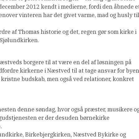
 december 2012 kendt i medierne, fordi den åbnede e
nover vinteren har det givet varme, mad og husly ti
ordre af Thomas historie og det, regen gør som kirke i
 Sjølundkirken.
stveds borgere til at være en del af løsningen på
ordre kirkerne i Næstved til at tage ansvar for bye
 kristne budskab, men også ved relationer, konkret
enesten denne søndag, hvor også præster, musikere o
 gudstjenesten er der desuden børnekirke 
.
lundkirke, Birkebjergkirken, Næstved Bykirke og