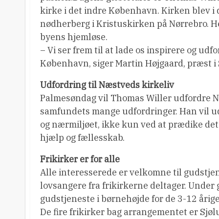
kirke i det indre København. Kirken blev i
nødherberg i Kristuskirken på Nørrebro. He
byens hjemløse.
– Vi ser frem til at lade os inspirere og udf
København, siger Martin Højgaard, præst i
Udfordring til Næstveds kirkeliv
Palmesøndag vil Thomas Willer udfordre Næ
samfundets mange udfordringer. Han vil udf
og nærmiljøet, ikke kun ved at prædike det
hjælp og fællesskab.
Frikirker er for alle
Alle interesserede er velkomne til gudstj
lovsangere fra frikirkerne deltager. Under
gudstjeneste i børnehøjde for de 3-12 årige
De fire frikirker bag arrangementet er Sjø