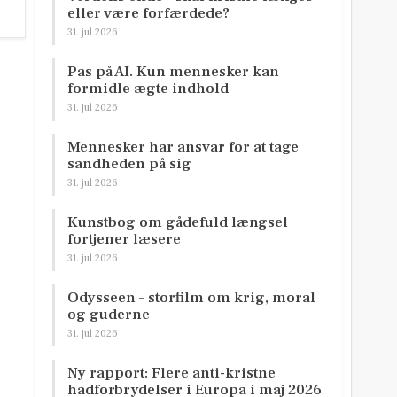
eller være forfærdede?
31. jul 2026
Pas på AI. Kun mennesker kan
formidle ægte indhold
31. jul 2026
Mennesker har ansvar for at tage
sandheden på sig
31. jul 2026
Kunstbog om gådefuld længsel
fortjener læsere
31. jul 2026
Odysseen – storfilm om krig, moral
og guderne
31. jul 2026
Ny rapport: Flere anti-kristne
hadforbrydelser i Europa i maj 2026