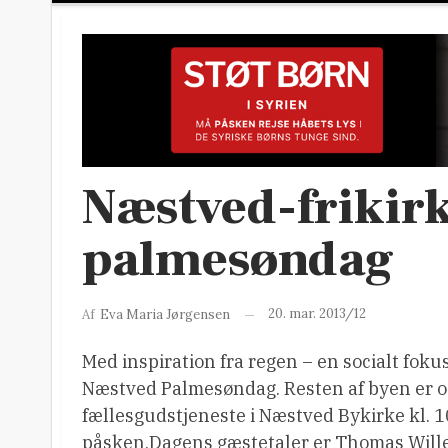
Næstved-frikir
palmesøndag
20. mar. 2013/12
Af
Eva Maria Jørgensen
Med inspiration fra regen – en socialt fok
Næstved Palmesøndag. Resten af byen er ogs
fællesgudstjeneste i Næstved Bykirke kl. 1
påsken.Dagens gæstetaler er Thomas Willer