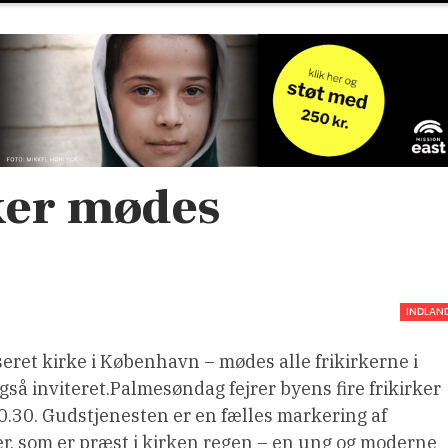
ker mødes
INDLAN
useret kirke i København – mødes alle frikirkerne i
å inviteret.Palmesøndag fejrer byens fire frikirker
0.30. Gudstjenesten er en fælles markering af
, som er præst i kirken regen – en ung og moderne