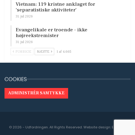
Vietnam: 119 kristne anklaget for
’separatistiske aktiviteter’
31. jul 2026
Evangelikale er troende – ikke
højreekstremister
31. jul 2026
FORRIGE
NÆSTE
1 af 4.665
COOKIES
ADMINISTRÉR SAMTYKKE
© 2026 - Udfordringen. All Rights Reserved.
Website design:
Engedal