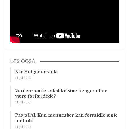
LÆS OGSÅ
Når Holger er væk
31. jul 2026
Verdens ende – skal kristne længes eller
være forfærdede?
31. jul 2026
Pas på AI. Kun mennesker kan formidle ægte
indhold
31. jul 2026