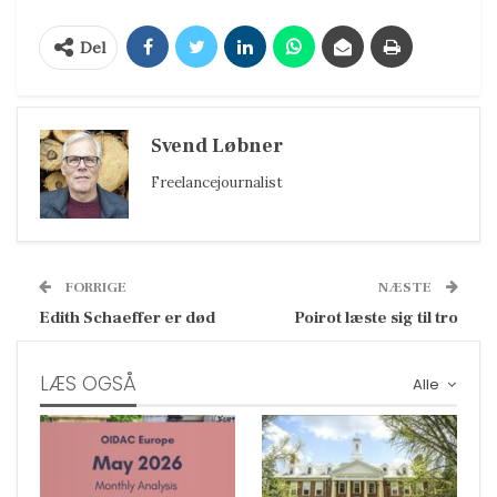
Del
Svend Løbner
Freelancejournalist
FORRIGE
NÆSTE
Edith Schaeffer er død
Poirot læste sig til tro
LÆS OGSÅ
Alle