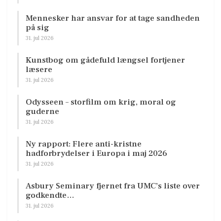
Mennesker har ansvar for at tage sandheden
på sig
31. jul 2026
Kunstbog om gådefuld længsel fortjener
læsere
31. jul 2026
Odysseen – storfilm om krig, moral og
guderne
31. jul 2026
Ny rapport: Flere anti-kristne
hadforbrydelser i Europa i maj 2026
31. jul 2026
Asbury Seminary fjernet fra UMC’s liste over
godkendte…
31. jul 2026