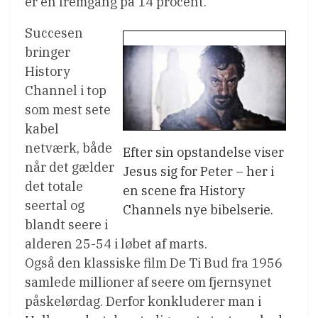
er en fremgang på 14 procent.
Succesen
bringer
History
Channel i top
som mest sete
kabel
netværk, både
Efter sin opstandelse viser
når det gælder
Jesus sig for Peter – her i
det totale
en scene fra History
seertal og
Channels nye bibelserie.
blandt seere i
alderen 25-54 i løbet af marts.
Også den klassiske film De Ti Bud fra 1956
samlede millioner af seere om fjernsynet
påskelørdag. Derfor konkluderer man i