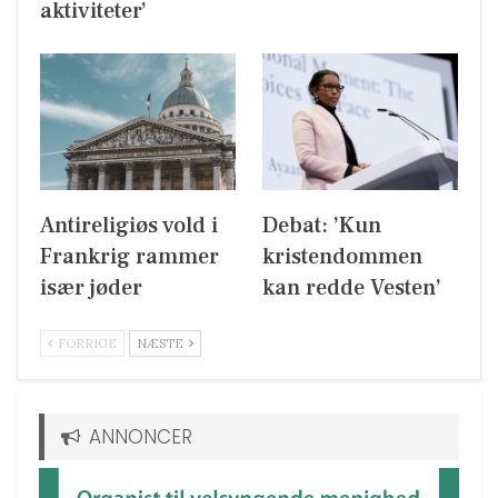
aktiviteter’
Antireligiøs vold i
Debat: ’Kun
Frankrig rammer
kristendommen
især jøder
kan redde Vesten’
FORRIGE
NÆSTE
ANNONCER