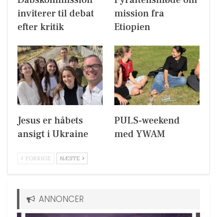
Dåbskommission
Fyraftensmøde om
inviterer til debat
mission fra
efter kritik
Etiopien
Jesus er håbets
PULS-weekend
ansigt i Ukraine
med YWAM
FORRIGE
NÆSTE
ANNONCER