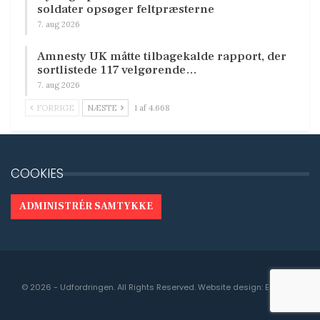
soldater opsøger feltpræsterne
7. aug 2026
Amnesty UK måtte tilbagekalde rapport, der
sortlistede 117 velgørende…
7. aug 2026
FORRIGE
NÆSTE
1 af 4.668
COOKIES
ADMINISTRÉR SAMTYKKE
© 2026 - Udfordringen. All Rights Reserved.
Website design:
Engedal