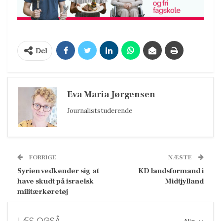
Del
Eva Maria Jørgensen
Journaliststuderende
FORRIGE
NÆSTE
Syrien vedkender sig at
KD landsformand i
have skudt på israelsk
Midtjylland
militærkøretøj