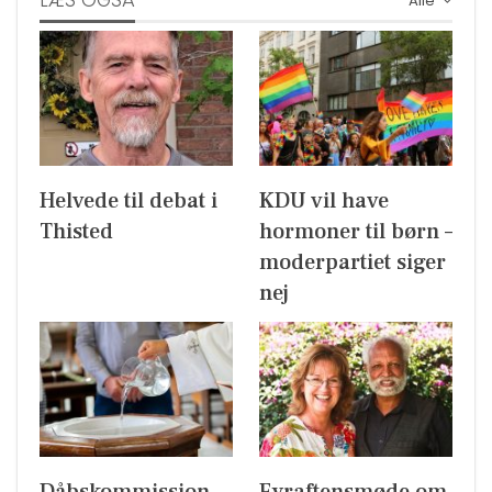
LÆS OGSÅ
Alle
Helvede til debat i
KDU vil have
Thisted
hormoner til børn –
moderpartiet siger
nej