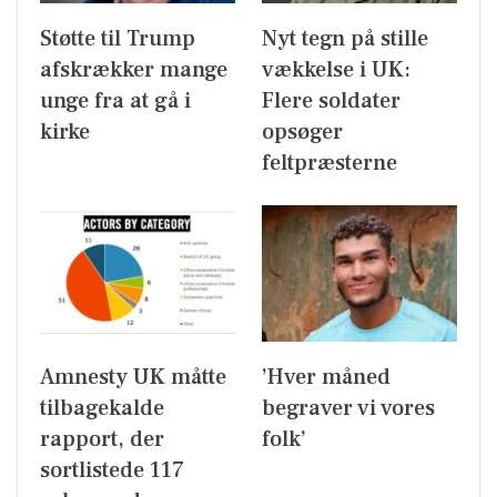
Støtte til Trump
Nyt tegn på stille
afskrækker mange
vækkelse i UK:
unge fra at gå i
Flere soldater
kirke
opsøger
feltpræsterne
Amnesty UK måtte
’Hver måned
tilbagekalde
begraver vi vores
rapport, der
folk’
sortlistede 117