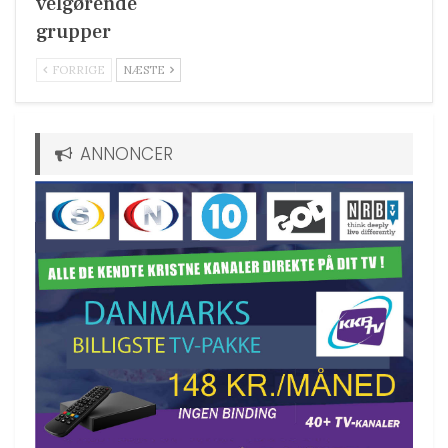
velgørende
grupper
FORRIGE
NÆSTE
ANNONCER