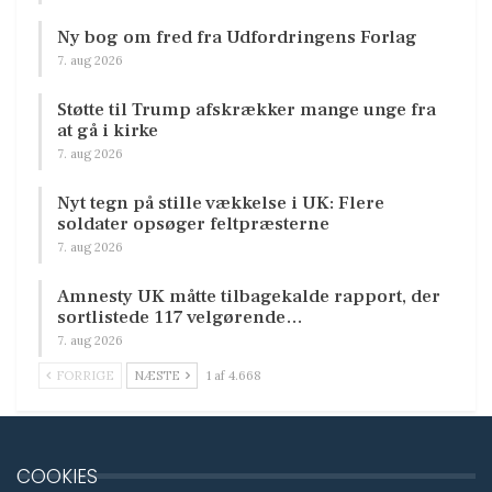
Ny bog om fred fra Udfordringens Forlag
7. aug 2026
Støtte til Trump afskrækker mange unge fra
at gå i kirke
7. aug 2026
Nyt tegn på stille vækkelse i UK: Flere
soldater opsøger feltpræsterne
7. aug 2026
Amnesty UK måtte tilbagekalde rapport, der
sortlistede 117 velgørende…
7. aug 2026
FORRIGE
NÆSTE
1 af 4.668
COOKIES