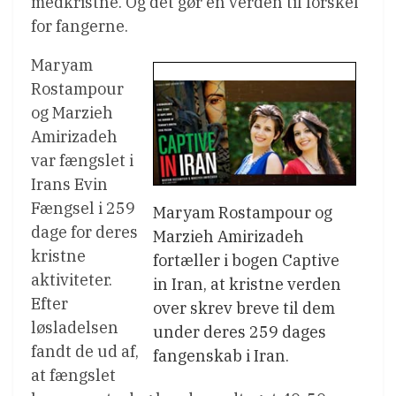
medkristne. Og det gør en verden til forskel
for fangerne.
Maryam
Rostampour
og Marzieh
Amirizadeh
var fængslet i
Irans Evin
Fængsel i 259
Maryam Rostampour og
dage for deres
Marzieh Amirizadeh
kristne
fortæller i bogen Captive
aktiviteter.
in Iran, at kristne verden
Efter
over skrev breve til dem
løsladelsen
under deres 259 dages
fandt de ud af,
fangenskab i Iran.
at fængslet