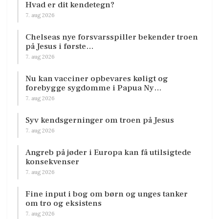
Hvad er dit kendetegn?
7. aug 2026
Chelseas nye forsvarsspiller bekender troen
på Jesus i første…
7. aug 2026
Nu kan vacciner opbevares køligt og
forebygge sygdomme i Papua Ny…
7. aug 2026
Syv kendsgerninger om troen på Jesus
7. aug 2026
Angreb på jøder i Europa kan få utilsigtede
konsekvenser
7. aug 2026
Fine input i bog om børn og unges tanker
om tro og eksistens
7. aug 2026