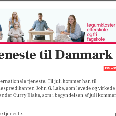
jeneste til Danmark
INDLAN
ernationale tjeneste. Til juli kommer han til
sesprædikanten John G. Lake, som levede og virkede
kender Curry Blake, som i begyndelsen af juli komme
e tjeneste.