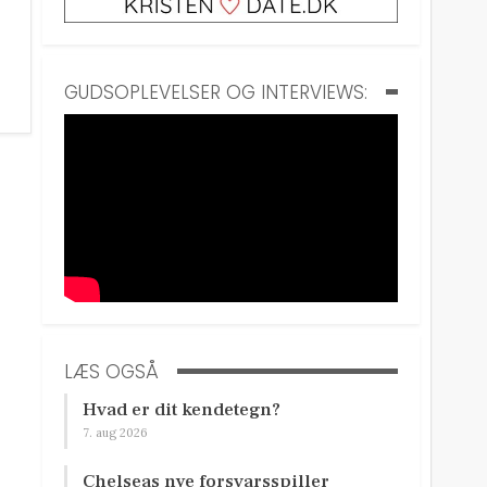
GUDSOPLEVELSER OG INTERVIEWS:
LÆS OGSÅ
Hvad er dit kendetegn?
7. aug 2026
Chelseas nye forsvarsspiller