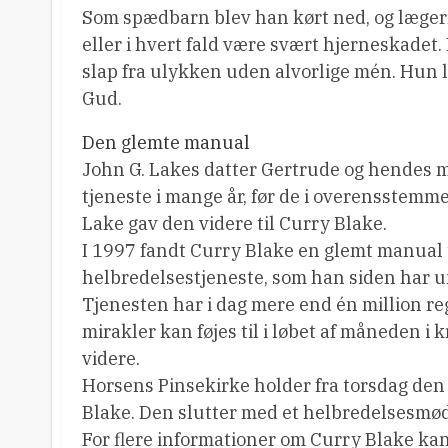
Som spædbarn blev han kørt ned, og lægern
eller i hvert fald være svært hjerneskadet
slap fra ulykken uden alvorlige mén. Hun l
Gud.
Den glemte manual
John G. Lakes datter Gertrude og hendes m
tjeneste i mange år, før de i overensstemme
Lake gav den videre til Curry Blake.
I 1997 fandt Curry Blake en glemt manual 
helbredelsestjeneste, som han siden har u
Tjenesten har i dag mere end én million re
mirakler kan føjes til i løbet af måneden i
videre.
Horsens Pinsekirke holder fra torsdag den 
Blake. Den slutter med et helbredelsesmø
For flere informationer om Curry Blake kan