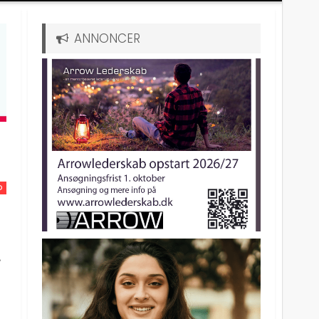
ANNONCER
D
r