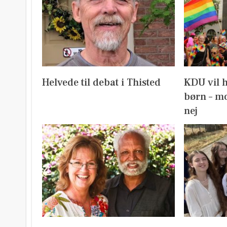
Helvede til debat i Thisted
KDU vil 
børn – mo
nej