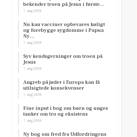
bekender troen på Jesus i første…
7. aug 2026
Nu kan vacciner opbevares køligt
og forebygge sygdomme i Papua
Ny…
7. aug 2026
Syv kendsgerninger om troen på
Jesus
7. aug 2026
Angreb på jøder i Europa kan få
utilsigtede konsekvenser
7. aug 2026
Fine input i bog om børn og unges
tanker om tro og eksistens
7. aug 2026
Ny bog om fred fra Udfordringens