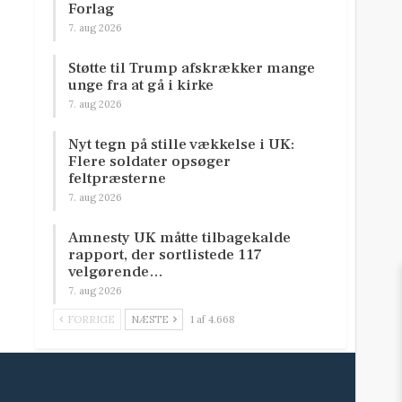
Forlag
7. aug 2026
Støtte til Trump afskrækker mange
unge fra at gå i kirke
7. aug 2026
Nyt tegn på stille vækkelse i UK:
Flere soldater opsøger
feltpræsterne
7. aug 2026
Amnesty UK måtte tilbagekalde
rapport, der sortlistede 117
velgørende…
7. aug 2026
FORRIGE
NÆSTE
1 af 4.668