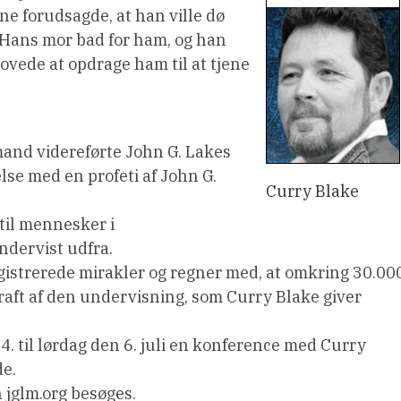
e forudsagde, at han ville dø
. Hans mor bad for ham, og han
ovede at opdrage ham til at tjene
and videreførte John G. Lakes
lse med en profeti af John G.
Curry Blake
til mennesker i
ndervist udfra.
gistrerede mirakler og regner med, at omkring 30.00
 kraft af den undervisning, som Curry Blake giver
4. til lørdag den 6. juli en konference med Curry
de.
 jglm.org besøges.