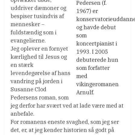
Pedersen (f.
uddriver dæmoner og
1967) er
bespiser tusindvis af
konservatorieuddann
mennesker –
og havde debut
fuldstændig som i
som
evangelierne.
koncertpianist i
Jeg oplever en fornyet
1993. I 2005
kærlighed til Jesus og
debuterede hun
en stærk
som forfatter
levendegørelse af hans
med
vandring på jorden i
vikingeromanen
Susanne Clod
Arnulf.
Pedersens roman, som
jeg derfor har svært ved at lade være med at
anbefale.
For romanens eneste svaghed, som jeg ser
det, er, at jeg kender historien så godt på