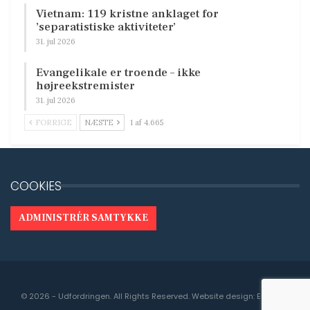
Vietnam: 119 kristne anklaget for
’separatistiske aktiviteter’
31. jul 2026
Evangelikale er troende – ikke
højreekstremister
31. jul 2026
FORRIGE
NÆSTE
1 af 4.665
COOKIES
ADMINISTRÉR SAMTYKKE
© 2026 - Udfordringen. All Rights Reserved.
Website design:
Engedal