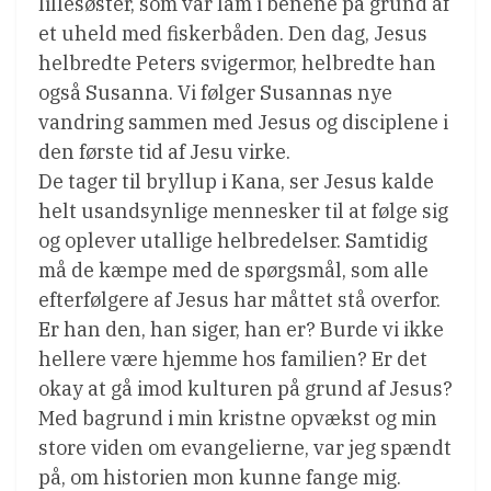
lillesøster, som var lam i benene på grund af
et uheld med fiskerbåden. Den dag, Jesus
helbredte Peters svigermor, helbredte han
også Susanna. Vi følger Susannas nye
vandring sammen med Jesus og disciplene i
den første tid af Jesu virke.
De tager til bryllup i Kana, ser Jesus kalde
helt usandsynlige mennesker til at følge sig
og oplever utallige helbredelser. Samtidig
må de kæmpe med de spørgsmål, som alle
efterfølgere af Jesus har måttet stå overfor.
Er han den, han siger, han er? Burde vi ikke
hellere være hjemme hos familien? Er det
okay at gå imod kulturen på grund af Jesus?
Med bagrund i min kristne opvækst og min
store viden om evangelierne, var jeg spændt
på, om historien mon kunne fange mig.