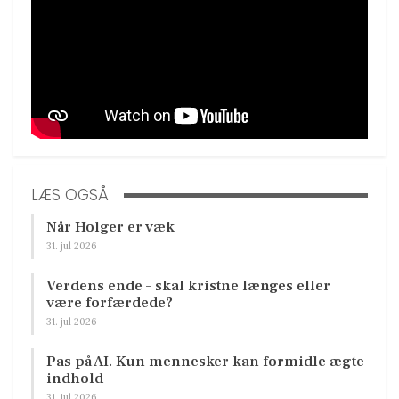
LÆS OGSÅ
Når Holger er væk
31. jul 2026
Verdens ende – skal kristne længes eller
være forfærdede?
31. jul 2026
Pas på AI. Kun mennesker kan formidle ægte
indhold
31. jul 2026