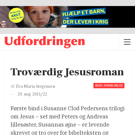
Troværdig Jesusroman
BOG-ANMELDELSE
Af
Eva Maria Jørgensen
29. maj. 2013/22
Første bind i Susanne Clod Pedersens trilogi
om Jesus – set med Peters og Andreas
lillesøster, Susannas øjne – er levende
skrevet og tro over for bibelteksten og