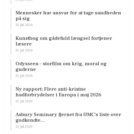
Mennesker har ansvar for at tage sandheden
på sig
31. jul 2026
Kunstbog om gådefuld længsel fortjener
læsere
31. jul 2026
Odysseen – storfilm om krig, moral og
guderne
31. jul 2026
Ny rapport: Flere anti-kristne
hadforbrydelser i Europa i maj 2026
31. jul 2026
Asbury Seminary fjernet fra UMC’s liste over
godkendte…
31. jul 2026