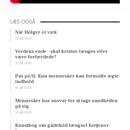
LÆS OGSÅ
Når Holger er væk
31. jul 2026
Verdens ende – skal kristne længes eller
være forfærdede?
31. jul 2026
Pas på AI. Kun mennesker kan formidle ægte
indhold
31. jul 2026
Mennesker har ansvar for at tage sandheden
på sig
31. jul 2026
Kunstbog om gådefuld længsel fortjener