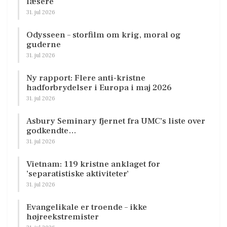
læsere
31. jul 2026
Odysseen – storfilm om krig, moral og
guderne
31. jul 2026
Ny rapport: Flere anti-kristne
hadforbrydelser i Europa i maj 2026
31. jul 2026
Asbury Seminary fjernet fra UMC’s liste over
godkendte…
31. jul 2026
Vietnam: 119 kristne anklaget for
’separatistiske aktiviteter’
31. jul 2026
Evangelikale er troende – ikke
højreekstremister