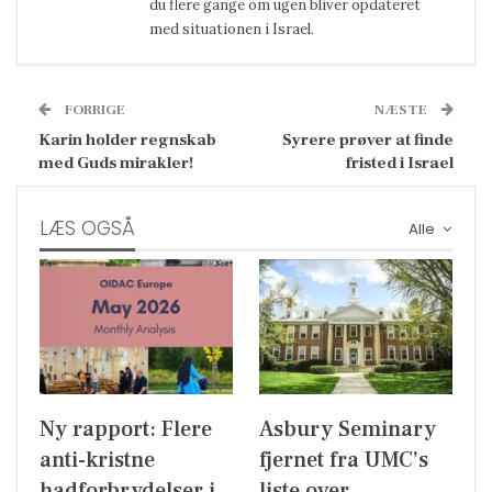
du flere gange om ugen bliver opdateret
med situationen i Israel.
FORRIGE
NÆSTE
Karin holder regnskab
Syrere prøver at finde
med Guds mirakler!
fristed i Israel
LÆS OGSÅ
Alle
Ny rapport: Flere
Asbury Seminary
anti-kristne
fjernet fra UMC’s
hadforbrydelser i
liste over