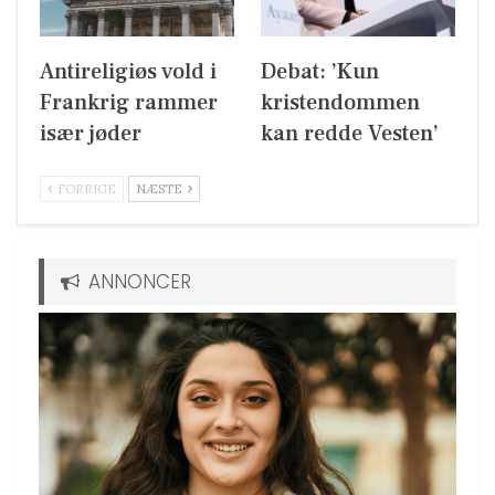
Antireligiøs vold i
Debat: ’Kun
Frankrig rammer
kristendommen
især jøder
kan redde Vesten’
FORRIGE
NÆSTE
ANNONCER