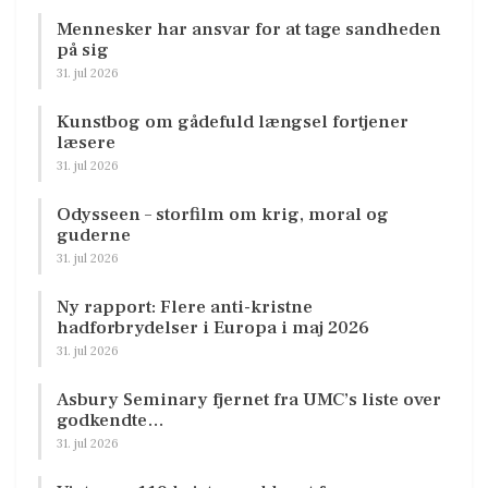
Mennesker har ansvar for at tage sandheden
på sig
31. jul 2026
Kunstbog om gådefuld længsel fortjener
læsere
31. jul 2026
Odysseen – storfilm om krig, moral og
guderne
31. jul 2026
Ny rapport: Flere anti-kristne
hadforbrydelser i Europa i maj 2026
31. jul 2026
Asbury Seminary fjernet fra UMC’s liste over
godkendte…
31. jul 2026