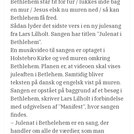
Bethlehem står tit for tur / lukkes inde bag
en mur / Jesus elsk nu muren ned / så kan
Bethlehem få fred.
Sådan lyder det sidste vers i en ny julesang
fra Lars Lilholt. Sangen har titlen ”Julenat i
Bethlehem”.
En musikvideo til sangen er optaget i
Holstebro Kirke og ved muren omkring
Bethlehem. Planen er, at videoen skal vises
juleaften i Betlehem. Samtidig bliver
teksten på dansk og engelsk vist på muren.
Sangen er opstået på baggrund af et besøg i
Bethlehem, skriver Lars Lilholt i forbindelse
med udgivelsen af ”Manifest”, hvor sangen
findes.
– Julenat i Bethelehem er en sang, der
handler om alle de værdier, som man