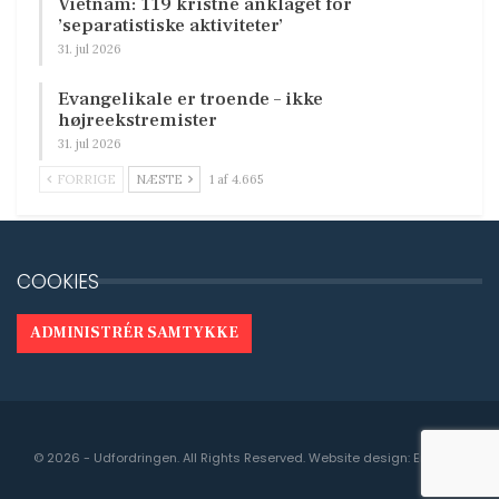
Vietnam: 119 kristne anklaget for
’separatistiske aktiviteter’
31. jul 2026
Evangelikale er troende – ikke
højreekstremister
31. jul 2026
FORRIGE
NÆSTE
1 af 4.665
COOKIES
ADMINISTRÉR SAMTYKKE
© 2026 - Udfordringen. All Rights Reserved.
Website design:
Engedal