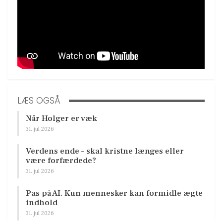
LÆS OGSÅ
Når Holger er væk
31. jul 2026
Verdens ende – skal kristne længes eller
være forfærdede?
31. jul 2026
Pas på AI. Kun mennesker kan formidle ægte
indhold
31. jul 2026