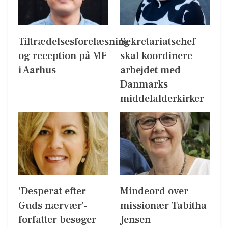
Tiltrædelsesforelæsning
Sekretariatschef
og reception på MF
skal koordinere
i Aarhus
arbejdet med
Danmarks
middelalderkirker
’Desperat efter
Mindeord over
Guds nærvær’-
missionær Tabitha
forfatter besøger
Jensen