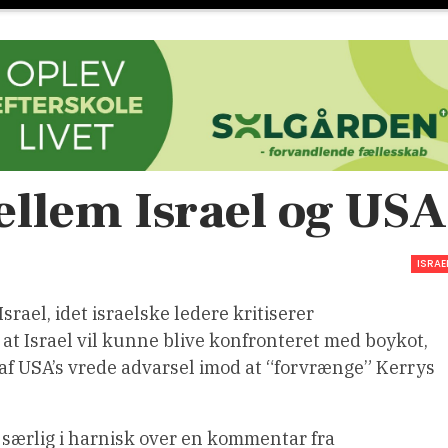
llem Israel og USA
ISRAE
ael, idet israelske ledere kritiserer
at Israel vil kunne blive konfronteret med boykot,
gt af USA’s vrede advarsel imod at “forvrænge” Kerrys
særlig i harnisk over en kommentar fra