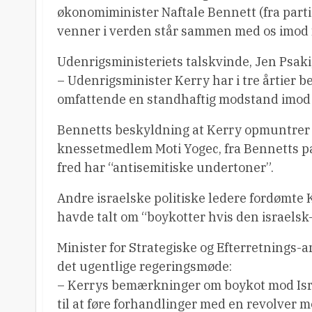
økonomiminister Naftale Bennett (fra partie
venner i verden står sammen med os imod fo
Udenrigsministeriets talskvinde, Jen Psaki,
– Udenrigsminister Kerry har i tre årtier b
omfattende en standhaftig modstand imod
Bennetts beskyldning at Kerry opmuntrer til
knessetmedlem Moti Yogec, fra Bennetts par
fred har “antisemitiske undertoner”.
Andre israelske politiske ledere fordømte
havde talt om “boykotter hvis den israelsk-
Minister for Strategiske og Efterretnings-a
det ugentlige regeringsmøde:
– Kerrys bemærkninger om boykot mod Isra
til at føre forhandlinger med en revolver 