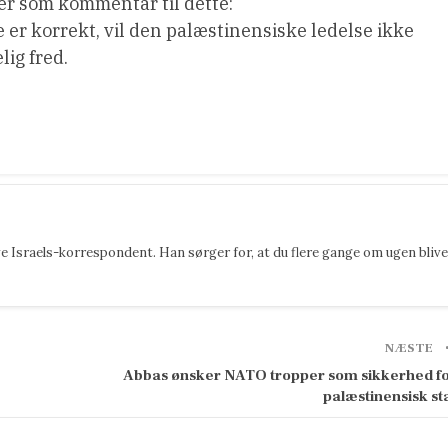
er som kommentar til dette:
er korrekt, vil den palæstinensiske ledelse ikke
ig fred.
 Israels-korrespondent. Han sørger for, at du flere gange om ugen blive
NÆSTE
Abbas ønsker NATO tropper som sikkerhed f
palæstinensisk st