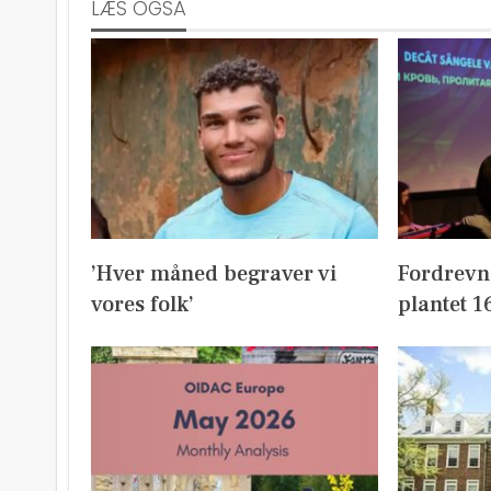
LÆS OGSÅ
’Hver måned begraver vi
Fordrevn
vores folk’
plantet 1