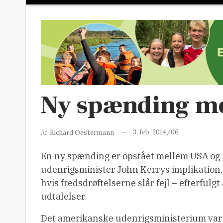
Ny spænding me
3. feb. 2014/06
Af
Richard Oestermann
En ny spænding er opstået mellem USA og Isr
udenrigsminister John Kerrys implikation, 
hvis fredsdrøftelserne slår fejl – efterful
udtalelser.
Det amerikanske udenrigsministerium var 