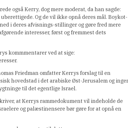
rede også Kerry, dog mere moderat, da han sagde:
g uberettigede. Og de vil ikke opnå deres mål. Boykot-
 ned i deres afvisnings-stillinger og gøre fred mere
ls afgørende interesser, først og fremmest dets
rrys kommmentarer ved at sige:
eresser.
omas Friedman omfatter Kerrys forslag til en
sisk hovedstad i det arabiske Øst-Jerusalem og inge
gtninge til det egentlige Israel.
 skriver, at Kerrys rammedokument vil indeholde de
raelere og palæstinensere bør gøre for at opnå en