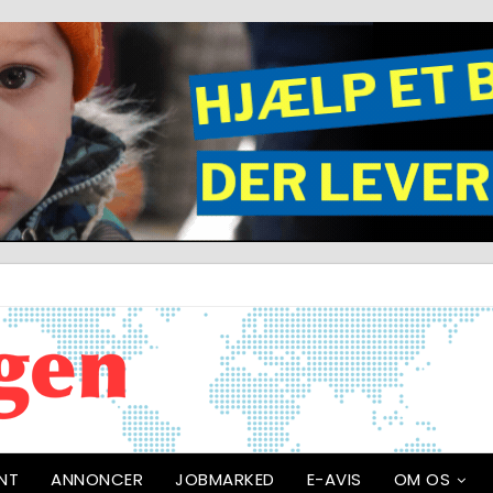
NT
ANNONCER
JOBMARKED
E-AVIS
OM OS