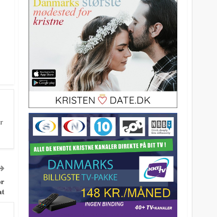
r
or
at