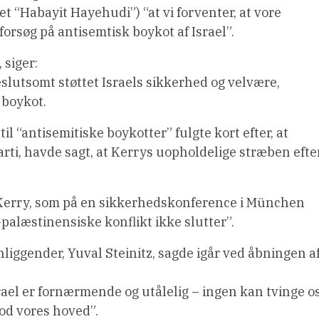
t “Habayit Hayehudi”) “at vi forventer, at vore
rsøg på antisemtisk boykot af Israel”.
 siger:
eslutsomt støttet Israels sikkerhed og velvære,
 boykot.
 “antisemitiske boykotter” fulgte kort efter, at
ti, havde sagt, at Kerrys uopholdelige stræben efte
 Kerry, som på en sikkerhedskonference i München
palæstinensiske konflikt ikke slutter”.
nliggender, Yuval Steinitz, sagde igår ved åbningen a
el er fornærmende og utålelig – ingen kan tvinge o
mod vores hoved”.