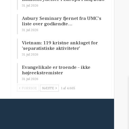
31. jul 2026
Asbury Seminary fjernet fra UMC’s
liste over godkendte…
31. jul 2026
Vietnam: 119 kristne anklaget for
’separatistiske aktiviteter’
31. jul 2026
Evangelikale er troende – ikke
højreekstremister
31. jul 2026
FORRIGE
NÆSTE
1 af 4.665