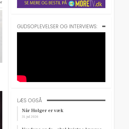
er
GUDSOPLEVELSER OG INTERVIEWS:
LÆS OGSÅ
Når Holger er væk
31. jul 2026