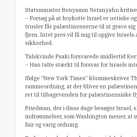
Statsminister Benyamin Netanyahu kritise
– Forsøg på at boykotte Israel er uetiske o
trusler får palæstinenserne til at grave sig
fjern. Intet pres vil få mig til opgive Israe
sikkerhed.
Talskvinde Psaki forsvarede imidlertid Ke
– Han talte stærkt til forsvar for Israels int
Ifølge “New York Times” klummeskriver Th
rammeordning, at der bliver en palæstinen
ret til tilbagevenden for palæstinensiske fly
Friedman, der i disse dage besøger Israel,
indrømmelser, som Washington mener, at is
fair og varig ordning.