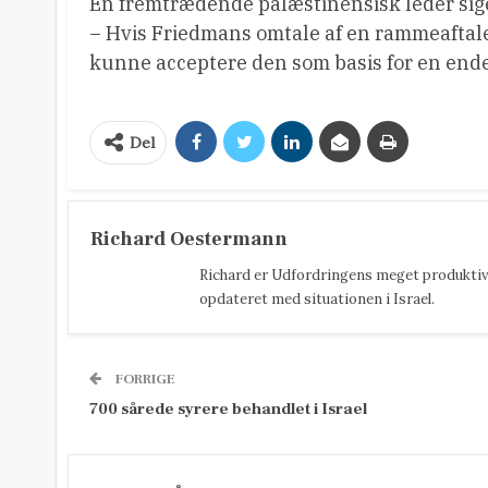
En fremtrædende palæstinensisk leder sig
– Hvis Friedmans omtale af en rammeaftale 
kunne acceptere den som basis for en endel
Del
Richard Oestermann
Richard er Udfordringens meget produktive
opdateret med situationen i Israel.
FORRIGE
700 sårede syrere behandlet i Israel