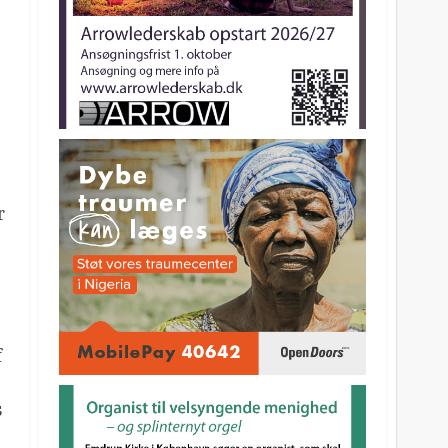
r
f
s