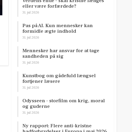
Verdens ende – skal kristne længes
eller være forfærdede?
31. jul 2026
Pas på AI. Kun mennesker kan
formidle ægte indhold
31. jul 2026
Mennesker har ansvar for at tage
sandheden på sig
31. jul 2026
Kunstbog om gådefuld længsel
fortjener læsere
31. jul 2026
Odysseen – storfilm om krig, moral
og guderne
31. jul 2026
Ny rapport: Flere anti-kristne
hadforbrydelser i Europa i maj 2026