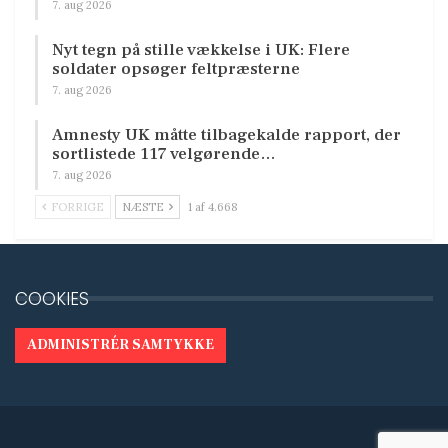
7. aug 2026
Nyt tegn på stille vækkelse i UK: Flere
soldater opsøger feltpræsterne
7. aug 2026
Amnesty UK måtte tilbagekalde rapport, der
sortlistede 117 velgørende…
7. aug 2026
FORRIGE
NÆSTE
1 af 4.668
COOKIES
ADMINISTRÉR SAMTYKKE