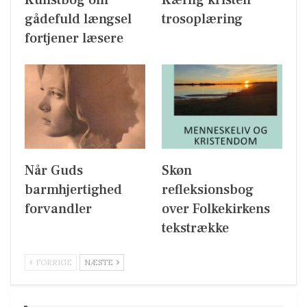
gådefuld længsel
trosoplæring
fortjener læsere
Når Guds
Skøn
barmhjertighed
refleksionsbog
forvandler
over Folkekirkens
tekstrække
FORRIGE
NÆSTE