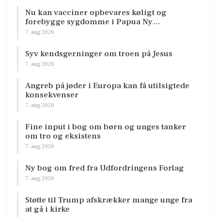
Nu kan vacciner opbevares køligt og
forebygge sygdomme i Papua Ny…
7. aug 2026
Syv kendsgerninger om troen på Jesus
7. aug 2026
Angreb på jøder i Europa kan få utilsigtede
konsekvenser
7. aug 2026
Fine input i bog om børn og unges tanker
om tro og eksistens
7. aug 2026
Ny bog om fred fra Udfordringens Forlag
7. aug 2026
Støtte til Trump afskrækker mange unge fra
at gå i kirke