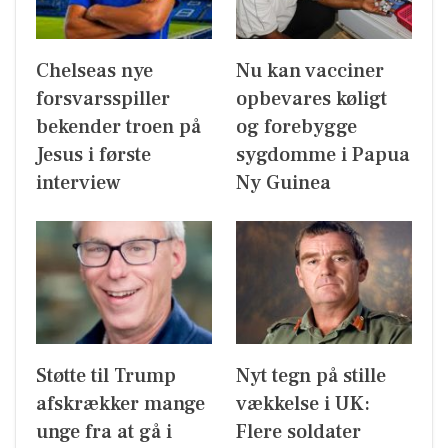
Chelseas nye
Nu kan vacciner
forsvarsspiller
opbevares køligt
bekender troen på
og forebygge
Jesus i første
sygdomme i Papua
interview
Ny Guinea
Støtte til Trump
Nyt tegn på stille
afskrækker mange
vækkelse i UK:
unge fra at gå i
Flere soldater