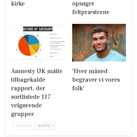
kirke
opsøger
feltpræsterne
Amnesty UK måtte
’Hver måned
tilbagekalde
begraver vi vores
rapport, der
folk’
sortlistede 117
velgørende
grupper
FORRIGE
NÆSTE