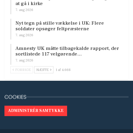
at gå i kirke
7. aug 2026
Nyt tegn på stille vækkelse i UK: Flere
soldater opsøger feltpræsterne
7. aug 2026
Amnesty UK måtte tilbagekalde rapport, der
sortlistede 117 velgørende…
7. aug 2026
FORRIGE
NÆSTE
1 af 4.668
COOKIES
ADMINISTRÉR SAMTYKKE